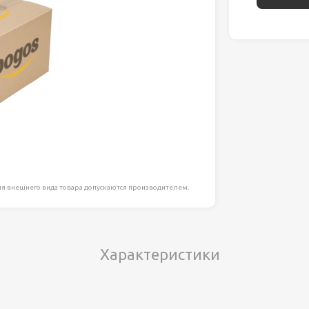
ля работ на
дравлика
химия
риалы и
ия
я внешнего вида товара допускаются производителем.
, сада, отдыха
Характеристики