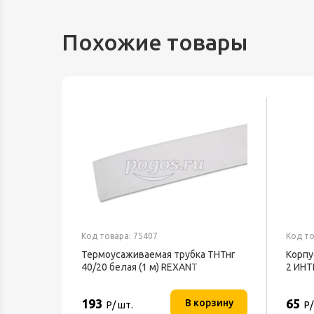
Похожие товары
Код товара: 75407
Код то
Термоусаживаемая трубка ТНТнг
Корпу
40/20 белая (1 м) REXANT
2 ИН
193
65
В корзину
Р/ шт.
Р/