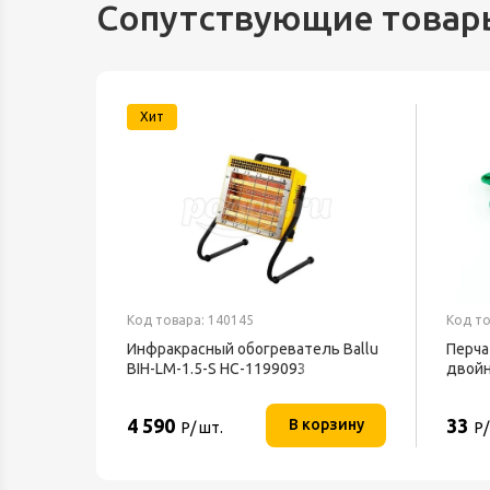
Сопутствующие товар
Хит
Код товара: 140145
Код то
ный
Инфракрасный обогреватель Ballu
Перча
В IP20
BIH-LM-1.5-S НС-1199093
двой
4 590
33
орзину
В корзину
Р/ шт.
Р/