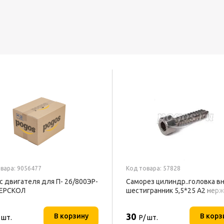
вара: 9056477
Код товара: 57828
с двигателя для П- 26/800ЭР-
Саморез цилиндр..головка вн
ТЕРСКОЛ
шестигранник 5,5*25 A2 нерж
30
В корзину
В корз
 шт.
Р/ шт.