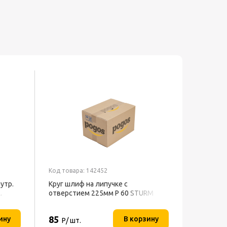
Код товара: 142452
утр.
Круг шлиф на липучке с
.
отверстием 225мм Р 60 STURM
85
ину
В корзину
Р/ шт.