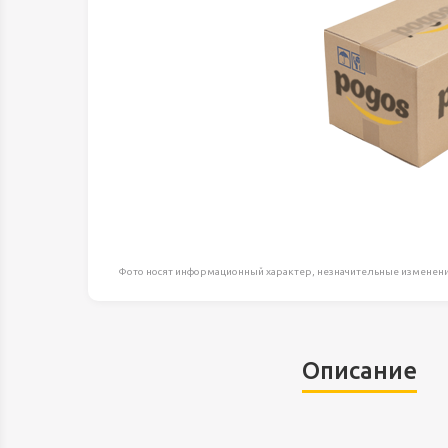
Оборудование д
высоте
Пневматика, Ги
Промышленная 
Распродажа
Расходные мате
оснастка
Сантехника
Скобяные издел
Фото носят информационный характер, незначительные изменени
Такелаж
Товары для дома
Электротовары
Описание