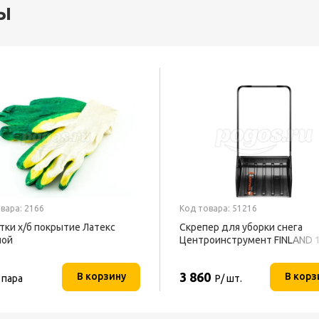
ы
вара: 2166
Код товара: 51216
тки х/б покрытие Латекс
Скрепер для уборки снега
ной
Центроинструмент FINLAND 
3 860
В корзину
В корз
 пара
Р/ шт.