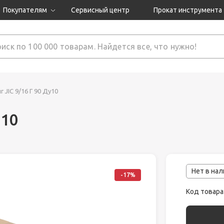
Покупателям
Сервисный центр
Прокат инструмента
Доставка и оплата
Как оформить заказ?
Обмен и возврат
 товары
Гарантия
 JIC 9/16 Г 90 Ду10
у10
нструмента
ляция
Нет в на
-17%
Код товара