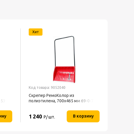
Хит
Код товара: 9052040
Код товар
Скрепер РемоКолор из
Вентиля
1539
полиэтилена, 700x465 мм 69-0-700
h=130см 
BFF-802 
1 240
3 286
ину
В корзину
Р/ шт.
Р