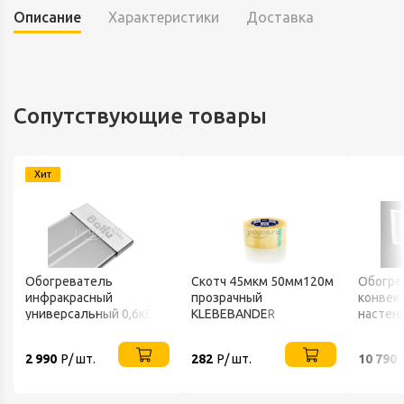
Описание
Характеристики
Доставка
Сопутствующие товары
Хит
Обогреватель
Скотч 45мкм 50мм120м
Обогре
инфракрасный
прозрачный
конвек
универсальный 0,6кВт
KLEBEBANDER
настен
220В IP20 BALLU
ТЕПЛО
2 990
Р/ шт.
282
Р/ шт.
10 790