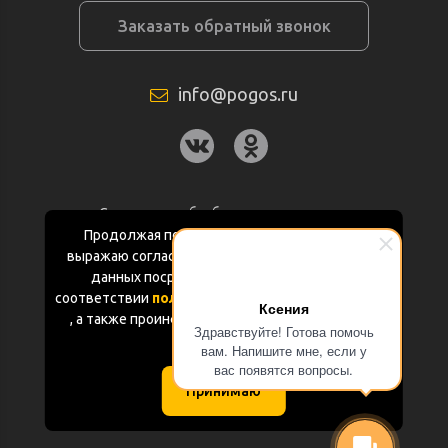
Заказать обратный звонок
info@pogos.ru
Согласие на обработку персональных
данных
Продолжая пользоваться данным сайтом
выражаю согласие на обработку персональных
Политика конфиденциальности
данных посредством Яндекс.Метрика в
соответствии
политикой конфиденциальности
Ксения
Документация
, а также проинформирован об использовании
Здравствуйте! Готова помочь
Cookie-файлов
вам. Напишите мне, если у
Карта сайта
вас появятся вопросы.
Принимаю
(с) «POGOS.ru» 2010-2026 (ИП Чивчян М.Р.)