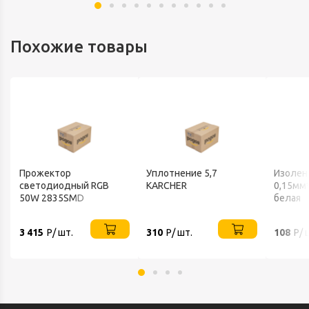
Похожие товары
Прожектор
Уплотнение 5,7
Изолен
светодиодный RGB
KARCHER
0,15мм
50W 2835SMD
белая
AC220V/50Hz IP65,
черный Feron
3 415
Р/ шт.
310
Р/ шт.
108
Р/ 