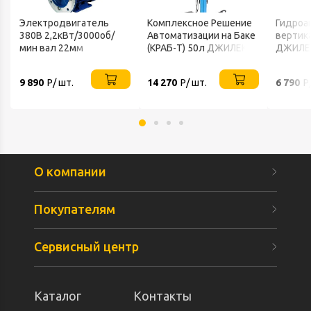
Электродвигатель
Комплексное Решение
Гидроа
380В 2,2кВт/3000об/
Автоматизации на Баке
вертик
мин вал 22мм
(КРАБ-Т) 50л ДЖИЛЕКС
ДЖИЛЕ
фланцевый 2081
VEMPER
9 890
Р/ шт.
14 270
Р/ шт.
6 790
Р
О компании
Покупателям
Сервисный центр
Каталог
Контакты