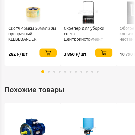
Скотч 45мкм 50мм120м
Скрепер для уборки
Обогре
прозрачный
снега
конвек
KLEBEBANDER
Центроинструмент
настен
FINLAND 1539
ТЕПЛО
282
Р/ шт.
3 860
Р/ шт.
10 790
Похожие товары