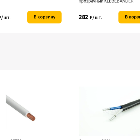
прозрачный KLEBEBANDER
282
В корзину
В корз
Р/ шт.
Р/ шт.