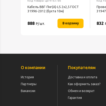
Код товара: ЦБ-9163786
Код то
Кабель ВВГ-Пнг(А)-LS 2х2,5 ГОСТ
Прово
31996-2012 (бухта 10м)
31947
888
832
В корзину
Р/ шт.
О компании
Покупателям
История
Доставка и оплата
Партнеры
Как оформить заказ?
Вакансии
Обмен и возврат
Гарантия