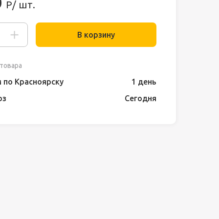
0
Р/ шт.
В корзину
товара
 по Красноярску
1 день
оз
Сегодня