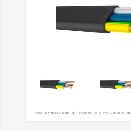
Оборудование д
высоте
Пневматика, Ги
Промышленная 
Распродажа
Расходные мате
оснастка
Сантехника
Скобяные издел
Такелаж
Товары для дома
Электротовары
Фото носят информационный характер, незначительные изменени