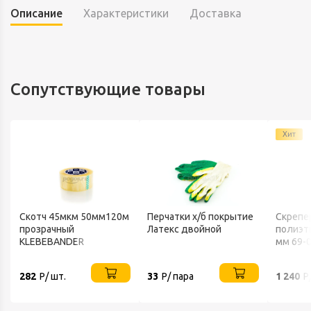
Описание
Характеристики
Доставка
Сопутствующие товары
Хит
Скотч 45мкм 50мм120м
Перчатки х/б покрытие
Скрепе
прозрачный
Латекс двойной
полиэт
KLEBEBANDER
мм 69-
282
Р/ шт.
33
Р/ пара
1 240
Р