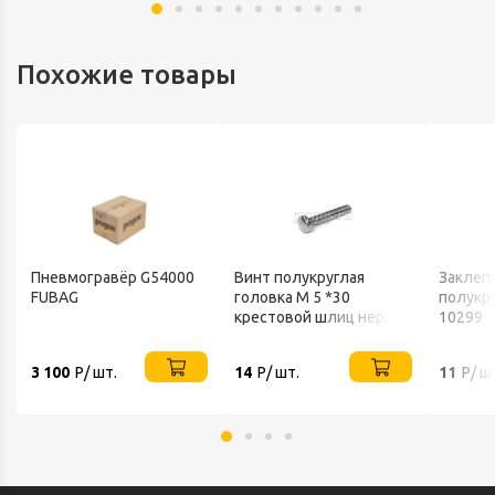
Похожие товары
Пневмогравёр G54000
Винт полукруглая
Заклеп
FUBAG
головка М 5 *30
полукр
крестовой шлиц нерж
10299
А2 DIN 7985
3 100
Р/ шт.
14
Р/ шт.
11
Р/ ш