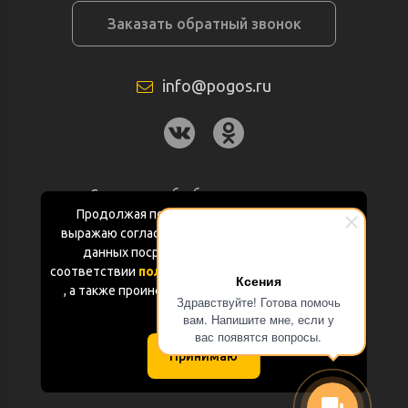
Заказать обратный звонок
info@pogos.ru
Согласие на обработку персональных
данных
Продолжая пользоваться данным сайтом
выражаю согласие на обработку персональных
Политика конфиденциальности
данных посредством Яндекс.Метрика в
соответствии
политикой конфиденциальности
Ксения
Документация
, а также проинформирован об использовании
Здравствуйте! Готова помочь
Cookie-файлов
вам. Напишите мне, если у
Карта сайта
вас появятся вопросы.
Принимаю
(с) «POGOS.ru» 2010-2026 (ИП Чивчян М.Р.)