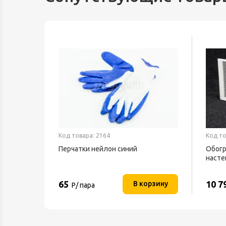
Код товара: 2164
Код то
ный
Перчатки нейлон синий
Обогр
В IP20
насте
ТЕПЛ
65
10 7
орзину
В корзину
Р/ пара