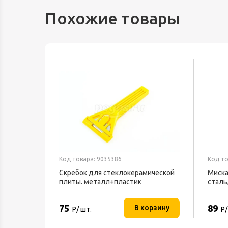
Похожие товары
Код товара: 9035386
Код то
Скребок для стеклокерамической
Миска
плиты. металл+пластик
сталь
75
89
В корзину
Р/ шт.
Р/