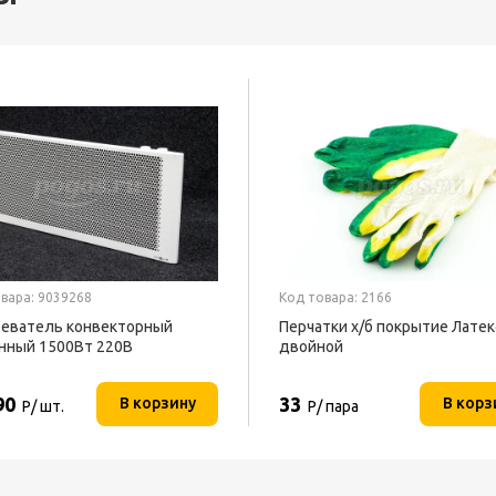
вара: 9039268
Код товара: 2166
еватель конвекторный
Перчатки х/б покрытие Латек
нный 1500Вт 220В
двойной
ОФОН
90
33
В корзину
В корз
Р/ шт.
Р/ пара