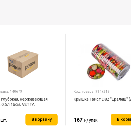
вара: 140679
Код товара: 9147319
 глубокая, нержавеющая
Крышка Твист D82 "Ералаш" (
, 0.5л 16см. VETTA
167
В корзину
В корз
 шт.
Р/ упак.