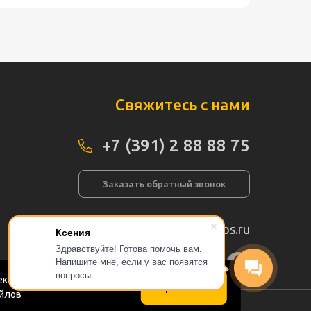
Свяжитесь с нами
+7 (391) 2 88 88 75
Заказать обратный звонок
info@pogos.ru
Ксения
Здравствуйте! Готова помочь вам.
Напишите мне, если у вас появятся
а сайта
вопросы.
кс.Метрика в соответствии
Принимаю
айлов