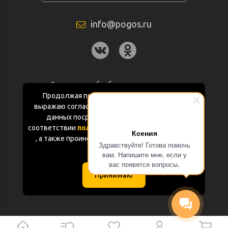
info@pogos.ru
Согласие на обработку персональных
данных
Продолжая пользоваться данным сайтом
выражаю согласие на обработку персональных
Политика конфиденциальности
данных посредством Яндекс.Метрика в
соответствии
политикой конфиденциальности
Ксения
Документация
, а также проинформирован об использовании
Здравствуйте! Готова помочь
Cookie-файлов
вам. Напишите мне, если у
Карта сайта
вас появятся вопросы.
Принимаю
(с) «POGOS.ru» 2010-2026 (ИП Чивчян М.Р.)