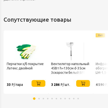
Сопутствующие товары
Хит
Перчатки х/б покрытие
Вентилятор напольный
Инфрак
Латекс двойной
45Вт h=130см d-35см
обогрев
3скорости белый BFF-
LM-1.5-
802 BALLU
33
Р/ пара
3 286
Р/ шт.
4 590
Р