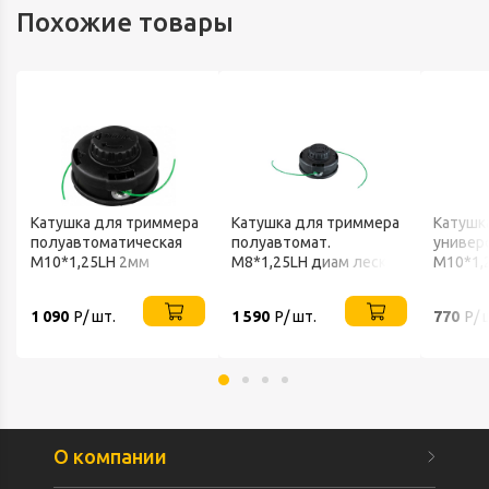
Похожие товары
Катушка для триммера
Катушка для триммера
Катушк
полуавтоматическая
полуавтомат.
универс
М10*1,25LH 2мм
М8*1,25LH диам леск
М10*1,
быстрая намотка
2мм быстрая намотка
MAKITA
MAKITA
1 090
Р/ шт.
1 590
Р/ шт.
770
Р/ 
О компании