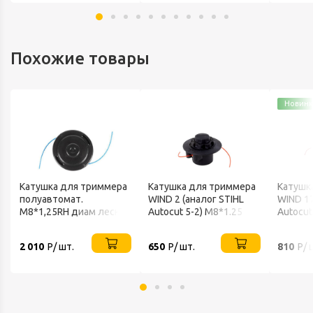
Похожие товары
Новинк
Катушка для триммера
Катушка для триммера
Катушк
полуавтомат.
WIND 2 (аналог STIHL
WIND 17
М8*1,25RH диам леск
Autocut 5-2) M8*1.25
Autocut
2,7мм быстрая намотка
прав
MAKITA
2 010
Р/ шт.
650
Р/ шт.
810
Р/ 