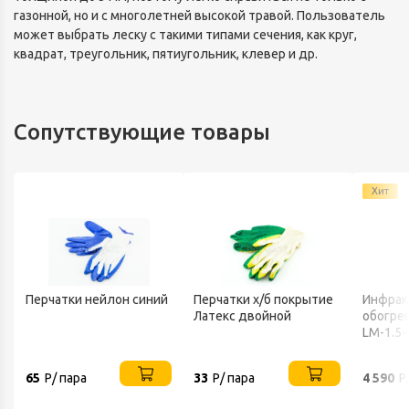
газонной, но и с многолетней высокой травой. Пользователь
может выбрать леску с такими типами сечения, как круг,
квадрат, треугольник, пятиугольник, клевер и др.
Сопутствующие товары
Хит
Перчатки нейлон синий
Перчатки х/б покрытие
Инфрак
Латекс двойной
обогрев
LM-1.5-
65
Р/ пара
33
Р/ пара
4 590
Р