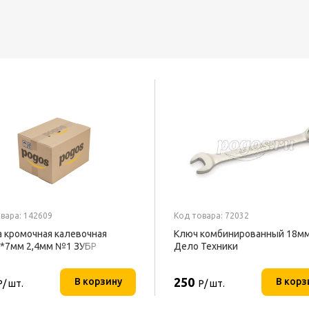
вара: 142609
Код товара: 72032
 кромочная калевочная
Ключ комбинированный 18м
*7мм 2,4мм №1 ЗУБР
Дело Техники
250
В корзину
В корз
Р/ шт.
Р/ шт.