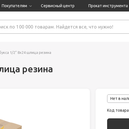
Покупателям
Сервисный центр
Прокат инструмента
Доставка и оплата
Как оформить заказ?
Обмен и возврат
 товары
Гарантия
букса 1/2" 8x24 шлица резина
шлица резина
нструмента
ляция
Нет в на
Код товара