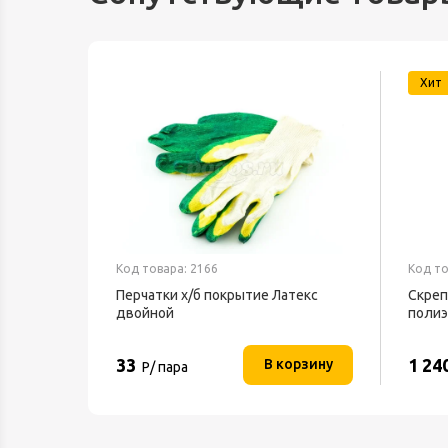
Хит
Код товара: 2166
Код то
Перчатки х/б покрытие Латекс
Скреп
двойной
полиэ
33
1 24
орзину
В корзину
Р/ пара