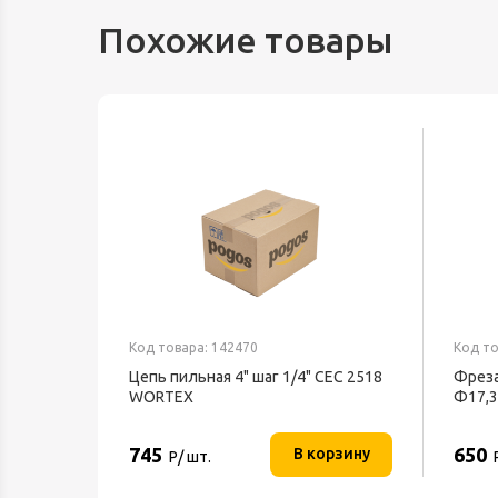
Похожие товары
Код товара: 142470
Код то
Цепь пильная 4" шаг 1/4" CEC 2518
Фреза
WORTEX
Ф17,3
745
650
В корзину
Р/ шт.