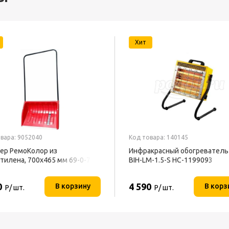
Хит
вара: 9052040
Код товара: 140145
ер РемоКолор из
Инфракрасный обогреватель 
тилена, 700x465 мм 69-0-700
BIH-LM-1.5-S НС-1199093
0
4 590
В корзину
В корз
Р/ шт.
Р/ шт.