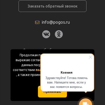
Заказать обратный звонок
info@pogos.ru
Согласие на обработку персональных
данных
Продолжая пользоваться данным сайтом
выражаю согласие на обработку персональных
Политика конфиденциальности
данных посредством Яндекс.Метрика в
соответствии
политикой конфиденциальности
Ксения
Документация
, а также проинформирован об использовании
Здравствуйте! Готова помочь
Cookie-файлов
вам. Напишите мне, если у
Карта сайта
вас появятся вопросы.
Принимаю
(с) «POGOS.ru» 2010-2026 (ИП Чивчян М.Р.)