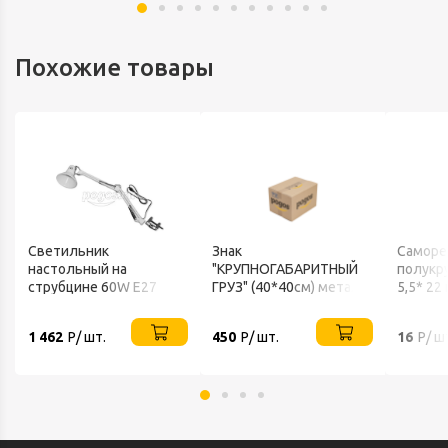
Похожие товары
Светильник
Знак
Саморе
настольный на
"КРУПНОГАБАРИТНЫЙ
полукру
струбцине 60W E27
ГРУЗ" (40*40см) метал
5,5* 22
220V, СНС-13Б, белый IN
основа
нерж А
HOME
1 462
Р/ шт.
450
Р/ шт.
16
Р/ ш