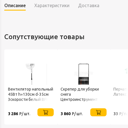
Описание
Характеристики
Доставка
Сопутствующие товары
Вентилятор напольный
Скрепер для уборки
Перчатк
45Вт h=130см d-35см
снега
Латекс
3скорости белый BFF-
Центроинструмент
802 BALLU
FINLAND 1539
3 286
Р/ шт.
3 860
Р/ шт.
33
Р/ п