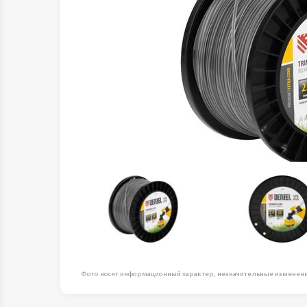
Оборудование д
высоте
Пневматика, Ги
Промышленная 
Распродажа
Расходные мате
оснастка
Сантехника
Скобяные издел
Такелаж
Товары для дома
Электротовары
Фото носят информационный характер, незначительные изменени