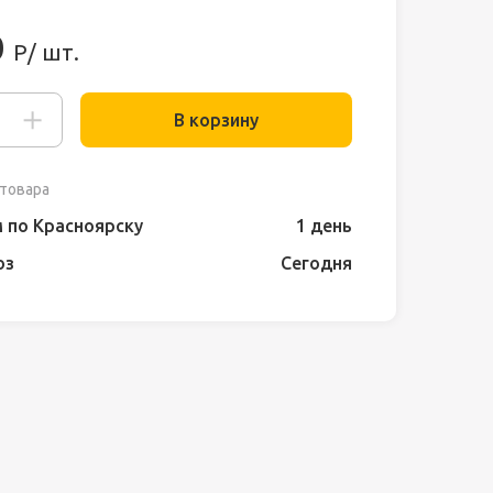
0
Р/ шт.
В корзину
товара
 по Красноярску
1 день
оз
Сегодня