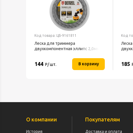
Код товара: ЦБ-9161811
Код то
Леска для триммера
Леска
двухкомпонентная эллипс 2,0мм
двухк
(катушка 15м) блистер EXTRA CORD
(кату
DENZEL
DENZ
144
185
В корзину
Р/ шт.
О компании
Покупателям
История
Доставка и оплата