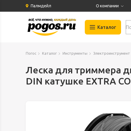
Палмдейл
О компании
История
Каталог
Партнеры
Бренды
Автомобильные
Отзывы
Погос
Каталог
Инструменты
Электроинструмент
Газосварка
Вакансии
Гидравлика
Леска для триммера д
Документация
Запчасти для и
DIN катушке EXTRA C
Инструменты
Климат и Венти
Крепеж
Материалы
Оборудование