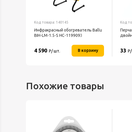
Код товара: 140145
Код то
Инфракрасный обогреватель Ballu
Перча
69-0-700
BIH-LM-1.5-S НС-1199093
двой
4 590
33
орзину
В корзину
Р/ шт.
Р/
Похожие товары