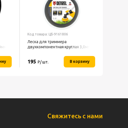
Код товара: ЦБ-9161806
Леска для триммера
,0мм
двухкомпонентная круглая 3,0мм
е
(катушка 15м) EXTRA CORD DENZEL
195
ину
В корзину
Р/ шт.
Свяжитесь с нами