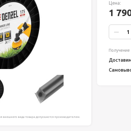
Цена:
ля работ на
1 79
дравлика
химия
риалы и
Получение 
Доставим
Самовыв
ия
, сада, отдыха
я внешнего вида товара допускаются производителем.