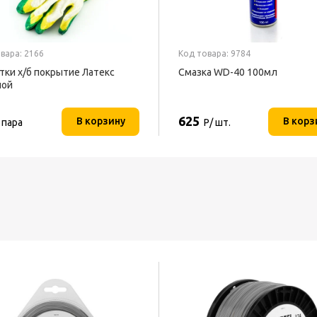
вара: 2166
Код товара: 9784
тки х/б покрытие Латекс
Смазка WD-40 100мл
ной
625
В корзину
В корз
 пара
Р/ шт.