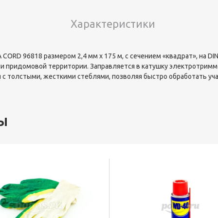
Характеристики
ORD 96818 размером 2,4 мм х 175 м, с сечением «квадрат», на DI
е и придомовой территории. Заправляется в катушку электротримм
я с толстыми, жесткими стеблями, позволяя быстро обработать у
ы