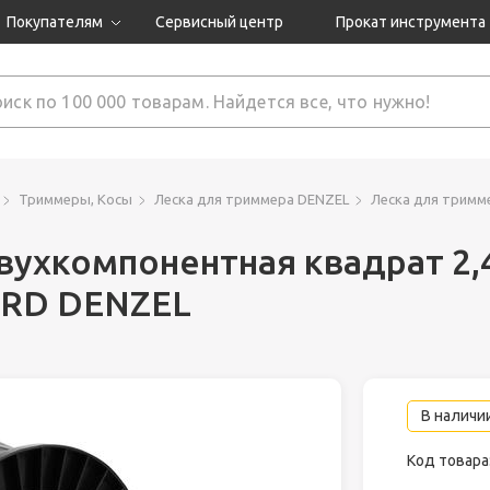
Покупателям
Сервисный центр
Прокат инструмента
Доставка и оплата
Как оформить заказ?
Обмен и возврат
 товары
Гарантия
Триммеры, Косы
Леска для триммера DENZEL
Леска для тримм
вухкомпонентная квадрат 2,
нструмента
ORD DENZEL
ляция
В наличии
Код товара