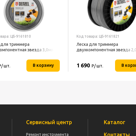
вара: ЦБ-9161810
Код товара: ЦБ-9161821
 для триммера
Леска для триммера
омпонентная звезда 3,0мм
двухкомпонентная звезда 2
шка 15м) блистер EXTRA CORD
(катушка 374м) на DIN катушк
EL
EXTRA CORD DENZEL
1 690
В корзину
В корз
Р/ шт.
Р/ шт.
Сервисный центр
Каталог
Контакты
Ремонт инструмента