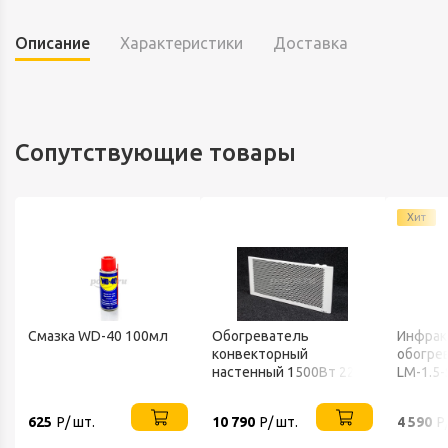
Описание
Характеристики
Доставка
Сопутствующие товары
Хит
Смазка WD-40 100мл
Обогреватель
Инфрак
конвекторный
обогрев
настенный 1500Вт 220В
LM-1.5-
ТЕПЛОФОН
625
Р/ шт.
10 790
Р/ шт.
4 590
Р