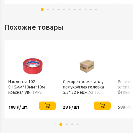
Похожие товары
Изолента 102
Саморез по металлу
Розетк
0,15мм*19мм*10м
полукруглая головка
электр
красная VINI TAPE
5,5* 32 нерж А2 ТХ25
белый S
DIN7981
108
Р/ шт.
28
Р/ шт.
588
Р/ 