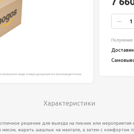
7 66
ля работ на
дравлика
химия
Получение 
риалы и
Доставим
Самовыв
ия
я внешнего вида товара допускаются производителем.
, сада, отдыха
Характеристики
личное решение для выезда на пикник или мероприятия н
м мясом, жарить шашлык на мангале, а затем с комфортом