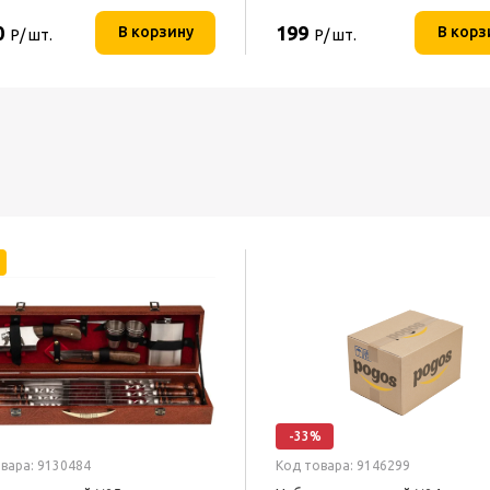
0
199
В корзину
В корз
Р/ шт.
Р/ шт.
-33%
вара: 9130484
Код товара: 9146299