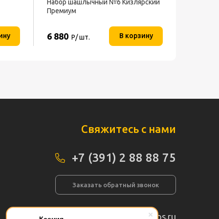
Набор шашлычный №6 Кизлярский
Премиум
6 880
ину
В корзину
Р/ шт.
Свяжитесь с нами
+7 (391) 2 88 88 75
Заказать обратный звонок
info@pogos.ru
Ксения