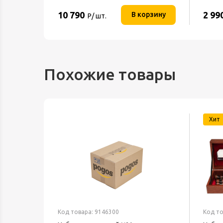
10 790
2 99
орзину
В корзину
Р/ шт.
Похожие товары
Хит
Код товара: 9146300
Код то