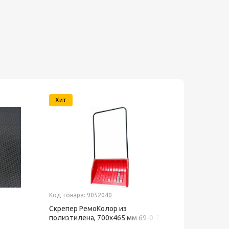
Хит
Код товара: 9052040
Код товар
Скрепер РемоКолор из
Скрепер 
полиэтилена, 700x465 мм 69-0-700
Центрои