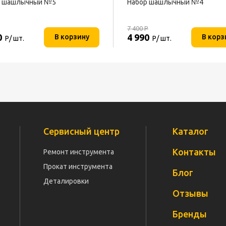
р шашлычный №5
Набор шашлычный №4
7 400
Р
0
4 990
В корзину
В корз
Р/ шт.
Р/ шт.
Сервисный центр
Каталог
Контакты
Ремонт инструмента
Прокат инструмента
Блог
Деталировки
Отзывы
Бренды