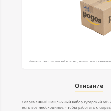
Оборудование д
высоте
Пневматика, Ги
Промышленная 
Распродажа
Расходные мате
оснастка
Сантехника
Скобяные издел
Фото носят информационный характер, незначительные изменени
Такелаж
Товары для дома
Описание
Электротовары
Современный шашлычный набор гусарский №5 от
есть все необходимое, чтобы работать с сыры