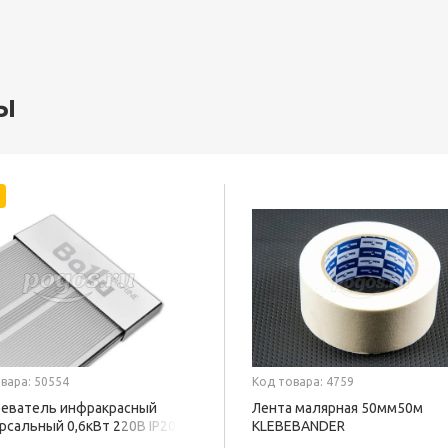
ы
вара: 50554
Код товара: 4759
еватель инфракрасный
Лента малярная 50мм50м
рсальный 0,6кВт 220В IP20
KLEBEBANDER
U