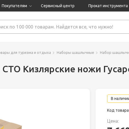
Покупателям
Сервисный центр
Прокат инструмента
Доставка и оплата
Как оформить заказ?
Обмен и возврат
 товары
Гарантия
овары для туризма и отдыха
Наборы шашлычные
Набор шашлычны
СТО Кизлярские ножи Гусар
нструмента
ляция
В наличии
Код товара
Цена: