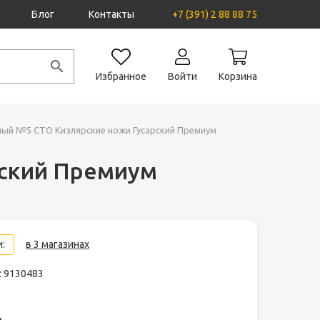
Блог
Контакты
+7 (391) 2 88 88 75
Избранное
Войти
Корзина
й №5 СТО Кизлярские ножи Гусарский Премиум
ский Премиум
:
в 3 магазинах
: 9130483