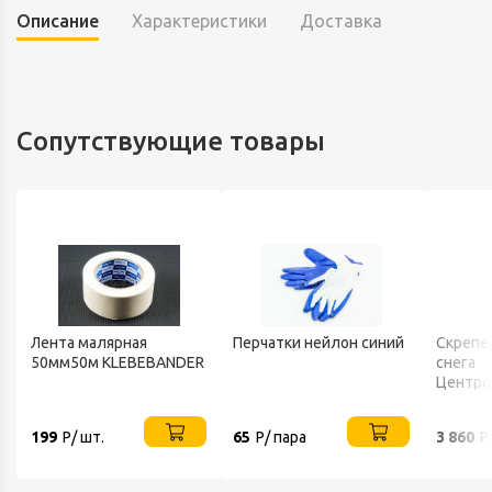
Описание
Характеристики
Доставка
Сопутствующие товары
Лента малярная
Перчатки нейлон синий
Скрепе
50мм50м KLEBEBANDER
снега
Центро
FINLAN
199
Р/ шт.
65
Р/ пара
3 860
Р