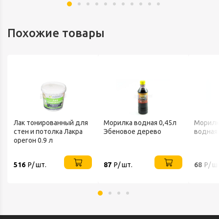
Похожие товары
Лак тонированный для
Морилка водная 0,45л
Морилк
стен и потолка Лакра
Эбеновое дерево
водная 
орегон 0.9 л
516
Р/ шт.
87
Р/ шт.
68
Р/ ш