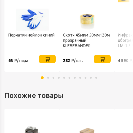
Перчатки нейлон синий
Скотч 45мкм 50мм120м
Инфрак
прозрачный
обогрев
KLEBEBANDER
LM-1.5-
65
Р/ пара
282
Р/ шт.
4 590
Р
Похожие товары