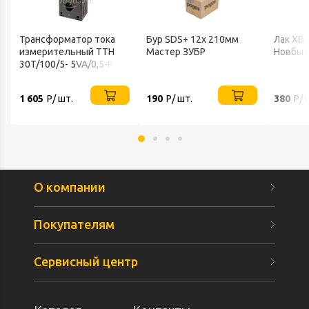
Трансформатор тока
Бур SDS+ 12х 210мм
Лак ХВ-
измерительный ТТН
Мастер ЗУБР
Новбыт
30T/100/5- 5VA/0,5-Р
TDM
1 605
Р/ шт.
190
Р/ шт.
380
Р/ 
О компании
Покупателям
Сервисный центр