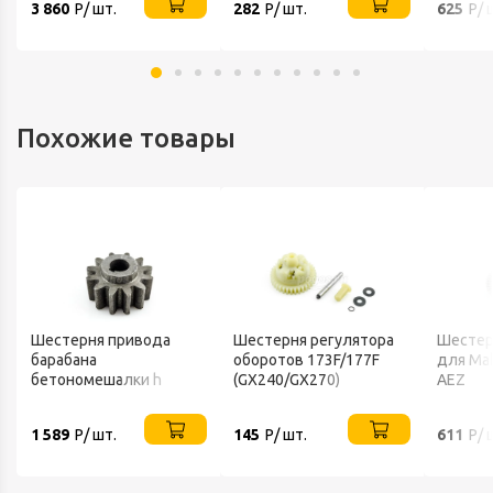
3 860
Р/ шт.
282
Р/ шт.
625
Р/ 
Похожие товары
Шестерня привода
Шестерня регулятора
Шестер
барабана
оборотов 173F/177F
для Ma
бетономешалки h
(GX240/GX270)
AEZ
зуба30 A d19 Z-12 AEZ
SPECTRUM
1 589
Р/ шт.
145
Р/ шт.
611
Р/ 