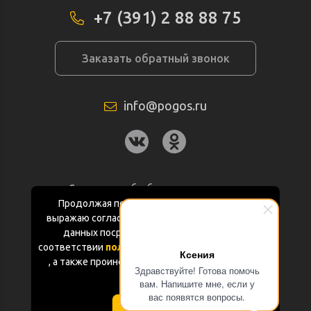
+7 (391) 2 88 88 75
Заказать обратный звонок
info@pogos.ru
Согласие на обработку персональных
данных
Продолжая пользоваться данным сайтом
выражаю согласие на обработку персональных
Политика конфиденциальности
данных посредством Яндекс.Метрика в
соответствии
политикой конфиденциальности
Ксения
Документация
, а также проинформирован об использовании
Здравствуйте! Готова помочь
Cookie-файлов
вам. Напишите мне, если у
Карта сайта
вас появятся вопросы.