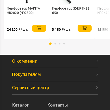
Перфоратор MAKITA
Перфоратор ЗУБР П-22-
Перфор
HR2020 (HR2300)
650
HR2470
24 200
Р/ шт.
5 180
Р/ шт.
15 990
О компании
Покупателям
Сервисный центр
Каталог
Контакты