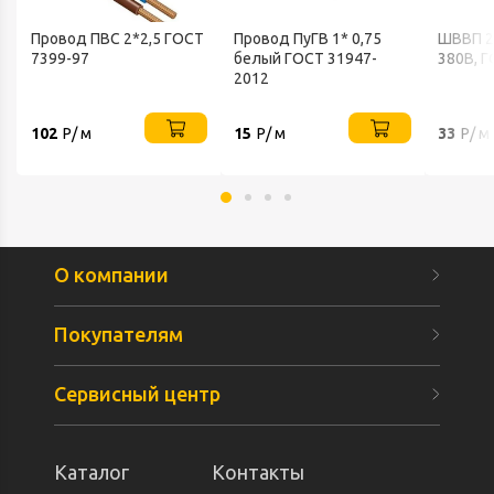
Провод ПВС 2*2,5 ГОСТ
Провод ПуГВ 1* 0,75
ШВВП 2
7399-97
белый ГОСТ 31947-
380В, Г
2012
102
Р/ м
15
Р/ м
33
Р/ м
О компании
Покупателям
Сервисный центр
Каталог
Контакты