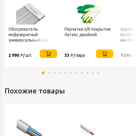
Обогреватель
Перчатки х/б покрытие
Скрепе
инфракрасный
Латекс двойной
полиэт
универсальный 0,6кВт
мм 69-
220В IP20 BALLU
2 990
Р/ шт.
33
Р/ пара
1 240
Р
Похожие товары