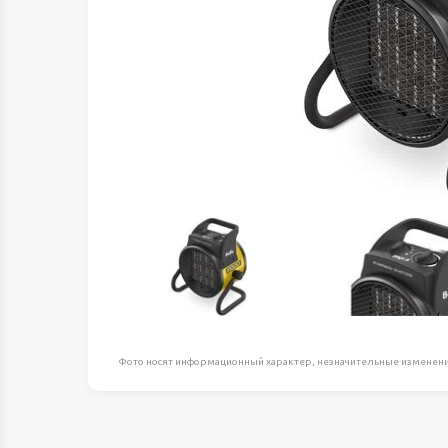
Оборудование д
высоте
Пневматика, Ги
Промышленная 
Распродажа
Расходные мате
оснастка
Сантехника
Скобяные издел
Такелаж
Товары для дома
Электротовары
Фото носят информационный характер, незначительные изменени