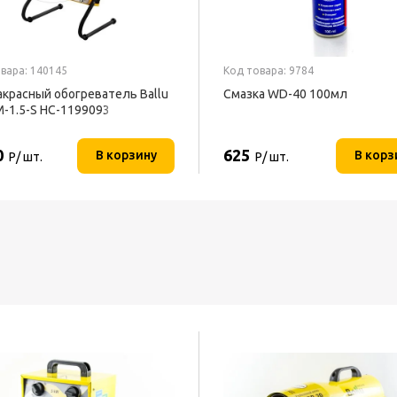
вара: 140145
Код товара: 9784
красный обогреватель Ballu
Смазка WD-40 100мл
M-1.5-S НС-1199093
0
625
В корзину
В корз
Р/ шт.
Р/ шт.