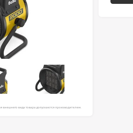
ля работ на
дравлика
химия
риалы и
ия
, сада, отдыха
я внешнего вида товара допускаются производителем.