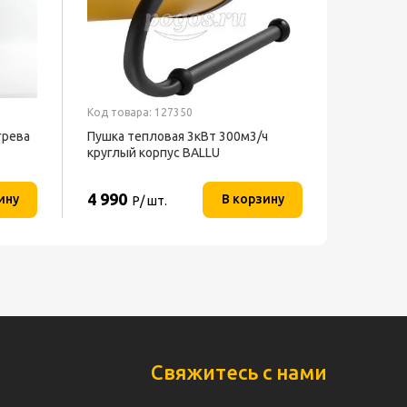
Код товара: 127350
грева
Пушка тепловая 3кВт 300м3/ч
круглый корпус BALLU
4 990
ину
В корзину
Р/ шт.
Свяжитесь с нами