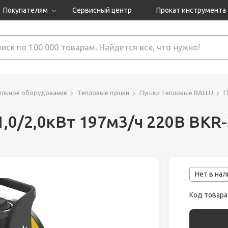
Покупателям
Сервисный центр
Прокат инструмента
Доставка и оплата
Как оформить заказ?
Обмен и возврат
 товары
Гарантия
ельное оборудование
Тепловые пушки
Пушки тепловые BALLU
П
,0/2,0кВт 197м3/ч 220В BKR
нструмента
ляция
Нет в на
Код товара