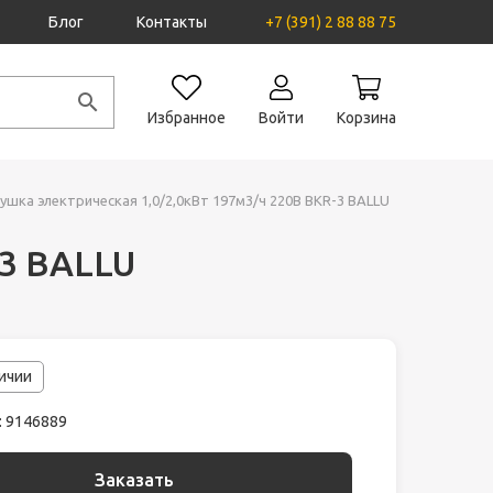
Блог
Контакты
+7 (391) 2 88 88 75
Избранное
Войти
Корзина
ушка электрическая 1,0/2,0кВт 197м3/ч 220В BKR-3 BALLU
-3 BALLU
личии
: 9146889
Заказать