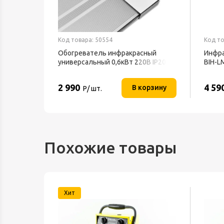
Код товара: 50554
Код то
Обогреватель инфракрасный
Инфра
универсальный 0,6кВт 220В IP20
BIH-L
BALLU
2 990
4 59
орзину
В корзину
Р/ шт.
Похожие товары
Хит