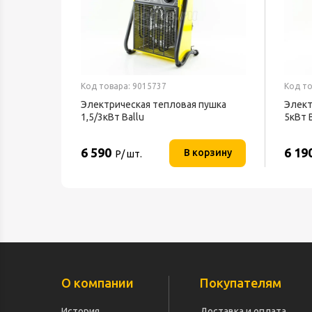
Код товара: 9015737
Код то
Электрическая тепловая пушка
Элект
1,5/3кВт Ballu
5кВт 
6 590
6 19
В корзину
Р/ шт.
О компании
Покупателям
История
Доставка и оплата