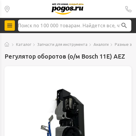
Каталог
Запчасти для инструмента
Аналоги
Разные зап
Регулятор оборотов (о/м Bosch 11E) AEZ