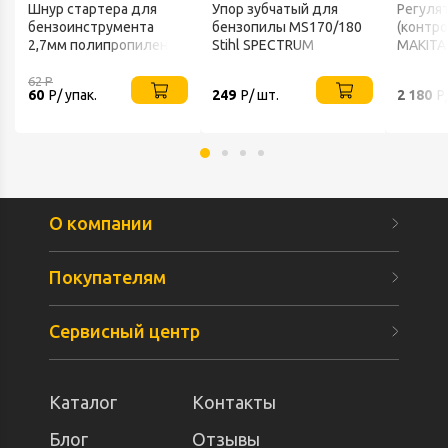
Шнур стартера для
Упор зубчатый для
Регуля
бензоинструмента
бензопилы MS170/180
(контр
2,7мм полипропилен
Stihl SPECTRUM
MAKITA
(упак2м)
HR5001
Аналог
62
Р
60
Р/ упак.
249
Р/ шт.
2 180
Р
О компании
Покупателям
Сервисный центр
Каталог
Контакты
Блог
Отзывы