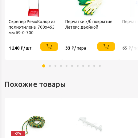
Скрепер РемоКолор из
Перчатки х/б покрытие
Перчат
полиэтилена, 700x465
Латекс двойной
В
мм 69-0-700
1 240
Р/ шт.
33
Р/ пара
65
Р/ п
Похожие товары
-3%