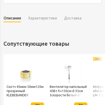
Описание
Характеристики
Доставка
Сопутствующие товары
Хит
Скотч 45мкм 50мм120м
Вентилятор напольный
Инфрак
прозрачный
45Вт h=130см d-35см
обогрев
В
KLEBEBANDER
3скорости белый BFF-
LM-1.5-
802 BALLU