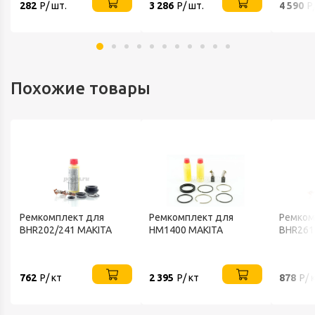
282
Р/ шт.
3 286
Р/ шт.
4 590
Р
Похожие товары
Ремкомплект для
Ремкомплект для
Ремком
BHR202/241 MAKITA
HM1400 MAKITA
BHR261
762
Р/ кт
2 395
Р/ кт
878
Р/ 