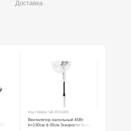
Доставка
Код товара: ЦБ-9151001
Код товар
Вентилятор напольный 45Вт
Обогрева
P20
h=130см d-35см 3скорости белый
настенн
BFF-802 BALLU
ТЕПЛОФ