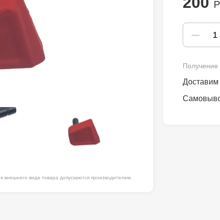
200
Р
ля работ на
дравлика
химия
Получение 
риалы и
Доставим 
Самовыв
ия
, сада, отдыха
 внешнего вида товара допускаются производителем.