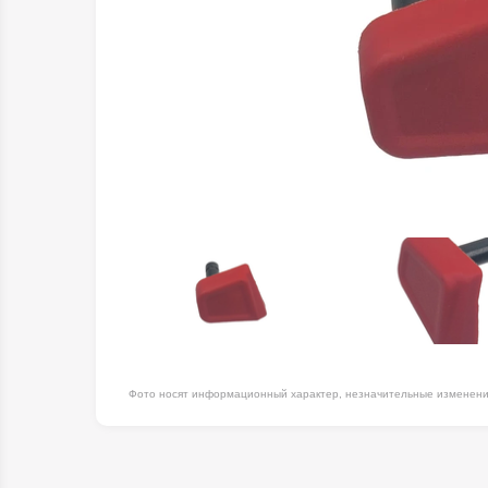
Оборудование д
высоте
Пневматика, Ги
Промышленная 
Распродажа
Расходные мате
оснастка
Сантехника
Скобяные издел
Такелаж
Товары для дома
Электротовары
Фото носят информационный характер, незначительные изменения