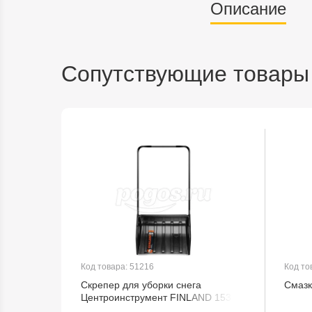
Описание
Сопутствующие товары
Код товара: 51216
Код то
Скрепер для уборки снега
Смазк
69-0-700
Центроинструмент FINLAND 1539