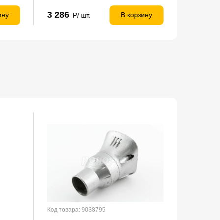
3 286
10 790
ину
В корзину
Р/ шт.
Код товара: 9038795