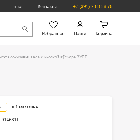
Блог
Контакты
+7 (391) 2 88 88 75
Избранное
Войти
Корзина
ифт блокировки вала с кнопкой в¶сборе ЗУБР
и:
в 1 магазине
: 9146611