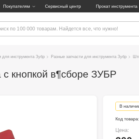
Покупателям
Сервисный центр
Прокат инструмента
Доставка и оплата
Как оформить заказ?
Обмен и возврат
товары
Гарантия
и для инструмента Зубр
Разные запчасти для инструмента Зубр
Шт
 с кнопкой в¶сборе ЗУБР
струмента
ляция
В наличи
Код товара
Цена: