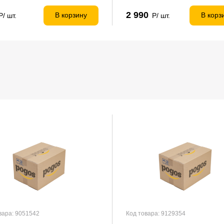
2 990
В корзину
В корз
Р/ шт.
Р/ шт.
вара: 9051542
Код товара: 9129354