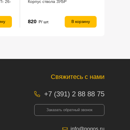
П- 26-
Корпус ствола ЗУБР
820
ину
В корзину
Р/ шт.
Свяжитесь с нами
+7 (391) 2 88 88 75
Заказать обратный звонок
info@pogos.ru