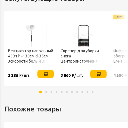
Хит
Вентилятор напольный
Скрепер для уборки
Инфрак
45Вт h=130см d-35см
снега
обогрев
3скорости белый BFF-
Центроинструмент
LM-1.5-
802 BALLU
FINLAND 1539
3 286
Р/ шт.
3 860
Р/ шт.
4 590
Р
Похожие товары