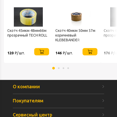
Скотч 45мкм 48мм66м
Скотч 40мкм 50мм 57м
Скотч 
прозрачный TECH ROLL
коричневый
прозра
KLEBEBANDER
120
Р/ шт.
146
Р/ шт.
176
Р/ 
О компании
Покупателям
Сервисный центр