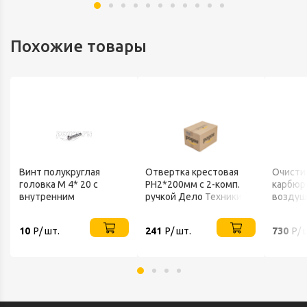
Похожие товары
Винт полукруглая
Отвертка крестовая
Очисти
головка М 4* 20 с
PH2*200мм с 2-комп.
карбюр
внутренним
ручкой Дело Техники
воздуш
шестигранников нерж
"Choke 
А2 ИСО 7380-1
520мл.
10
Р/ шт.
241
Р/ шт.
730
Р/ 