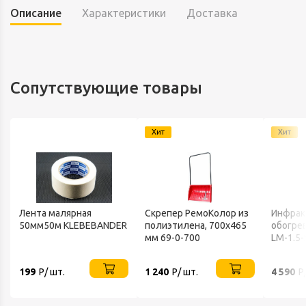
Описание
Характеристики
Доставка
Сопутствующие товары
Хит
Хит
Лента малярная
Скрепер РемоКолор из
Инфрак
50мм50м KLEBEBANDER
полиэтилена, 700x465
обогрев
мм 69-0-700
LM-1.5-
199
Р/ шт.
1 240
Р/ шт.
4 590
Р