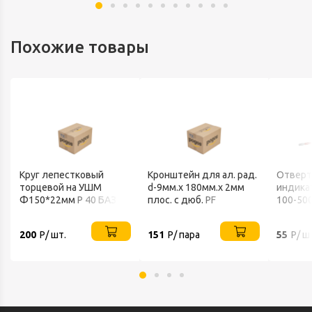
Похожие товары
Круг лепестковый
Кронштейн для ал. рад.
Отверт
торцевой на УШМ
d-9мм.х 180мм.х 2мм
индика
Ф150*22мм Р 40 БАЗ
плос. с дюб. PF
100-50
"Экспе
TDM
200
Р/ шт.
151
Р/ пара
55
Р/ ш