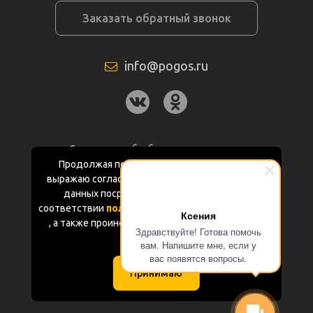
Заказать обратный звонок
info@pogos.ru
Согласие на обработку персональных
данных
Продолжая пользоваться данным сайтом
выражаю согласие на обработку персональных
Политика конфиденциальности
данных посредством Яндекс.Метрика в
соответствии
политикой конфиденциальности
Ксения
Документация
, а также проинформирован об использовании
Здравствуйте! Готова помочь
Cookie-файлов
вам. Напишите мне, если у
Карта сайта
вас появятся вопросы.
Принимаю
(с) «POGOS.ru» 2010-2026 (ИП Чивчян М.Р.)