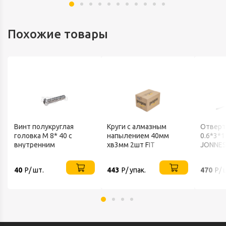
Похожие товары
Винт полукруглая
Круги с алмазным
Отверт
головка М 8* 40 с
напылением 40мм
0.6*3*
внутренним
хв3мм 2шт FIT
JONNE
шестигранников нерж
А2 ИСО 7380-1
40
Р/ шт.
443
Р/ упак.
470
Р/ 