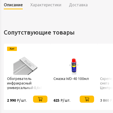
Описание
Характеристики
Доставка
Сопутствующие товары
Хит
Обогреватель
Смазка WD-40 100мл
Скрепе
инфракрасный
снега
универсальный 0,6кВт
Центро
220В IP20 BALLU
FINLAN
2 990
Р/ шт.
625
Р/ шт.
3 860
Р