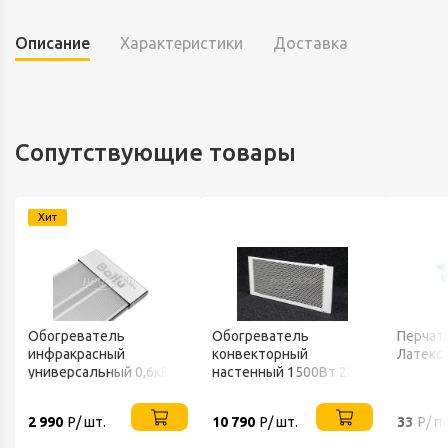
Описание
Характеристики
Доставка
Сопутствующие товары
Хит
Обогреватель
Обогреватель
Перчатк
инфракрасный
конвекторный
Латекс
универсальный 0,6кВт
настенный 1500Вт 220В
220В IP20 BALLU
ТЕПЛОФОН
2 990
Р/ шт.
10 790
Р/ шт.
33
Р/ п