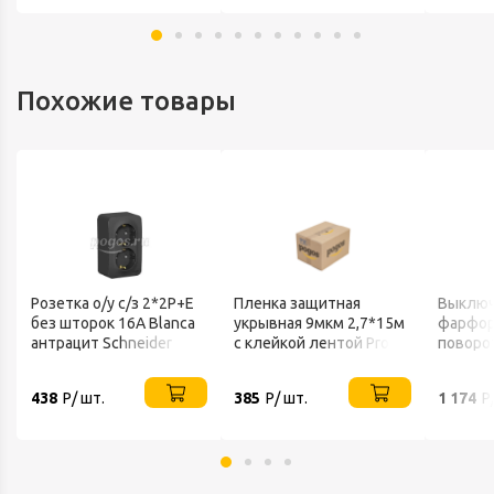
Похожие товары
Розетка о/у c/з 2*2Р+Е
Пленка защитная
Выключ
без шторок 16А Blanca
укрывная 9мкм 2,7*15м
фарфо
антрацит Schneider
с клейкой лентой Profi
поворо
Electric
STAYER
(бантик
"Болон
438
Р/ шт.
385
Р/ шт.
1 174
Р