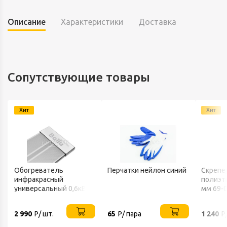
Описание
Характеристики
Доставка
Сопутствующие товары
Хит
Хит
Обогреватель
Перчатки нейлон синий
Скрепе
инфракрасный
полиэт
В
универсальный 0,6кВт
мм 69-
220В IP20 BALLU
2 990
Р/ шт.
65
Р/ пара
1 240
Р