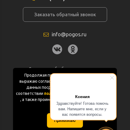
Заказать обратный звонок
info@pogos.ru
Согласие на обработку персональных
данных
Продолжая пользоваться данным сайтом
выражаю согласие на обработку персональных
Политика конфиденциальности
данных посредством Яндекс.Метрика в
соответствии
политикой конфиденциальности
Ксения
Документация
, а также проинформирован об использовании
Здравствуйте! Готова помочь
Cookie-файлов
вам. Напишите мне, если у
Карта сайта
вас появятся вопросы.
Принимаю
(с) «POGOS.ru» 2010-2026 (ИП Чивчян М.Р.)