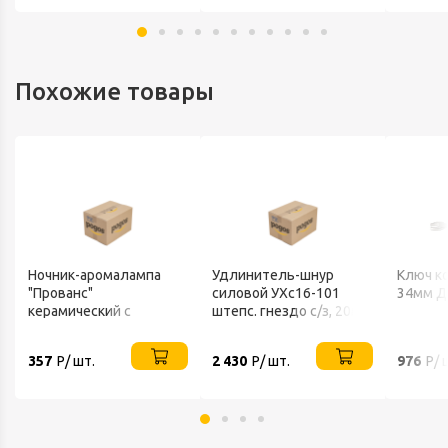
Похожие товары
Ночник-аромалампа
Удлинитель-шнур
Ключ к
"Прованс"
силовой УХс16-101
34мм Д
керамический с
штепс. гнездо с/з, 20м
выключателем, Е12, 7
ПВС 3*1,5
Вт, 220 В TDM
Электроконтакт
357
Р/ шт.
2 430
Р/ шт.
976
Р/ 