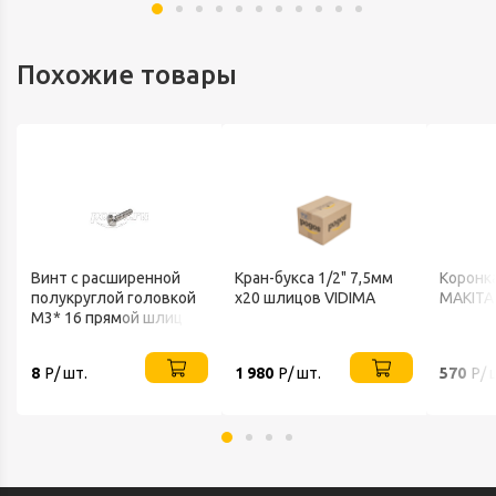
Похожие товары
Винт с расширенной
Кран-букса 1/2" 7,5мм
Коронк
полукруглой головкой
x20 шлицов VIDIMA
MAKITA
М3* 16 прямой шлиц
нерж А2 ART 9056
8
Р/ шт.
1 980
Р/ шт.
570
Р/ 