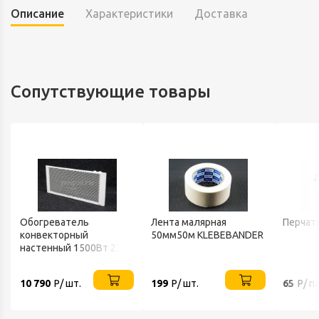
Описание
Характеристики
Доставка
Сопутствующие товары
Обогреватель
Лента малярная
Перчат
конвекторный
50мм50м KLEBEBANDER
настенный 1500Вт 220В
ТЕПЛОФОН
10 790
Р/ шт.
199
Р/ шт.
65
Р/ п