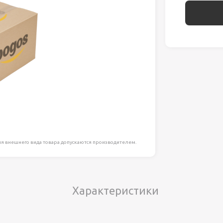
ля работ на
дравлика
химия
риалы и
ия
я внешнего вида товара допускаются производителем.
, сада, отдыха
Характеристики