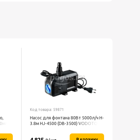
Код товара: 59871
ю,
Насос для фонтана 80Вт 5000л/ч H-
40мм
3.8м HJ-4500 (DB-3500) VODOTOK
4 825
ину
В корзину