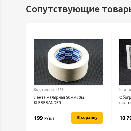
Сопутствующие товар
Код товара: 4759
Код то
5Вт
Лента малярная 50мм50м
Обогр
и белый
KLEBEBANDER
насте
ТЕПЛ
199
10 7
орзину
В корзину
Р/ шт.