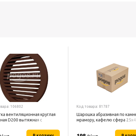
вара: 106802
Код товара: 81787
ка вентиляционная круглая
Шарошка абразивная по камн
ная D200 вытяжная с
мрамору, кафелю сфера 25х
ем D150 кор. ЭРА
6мм FIT
198
В корзину
В корз