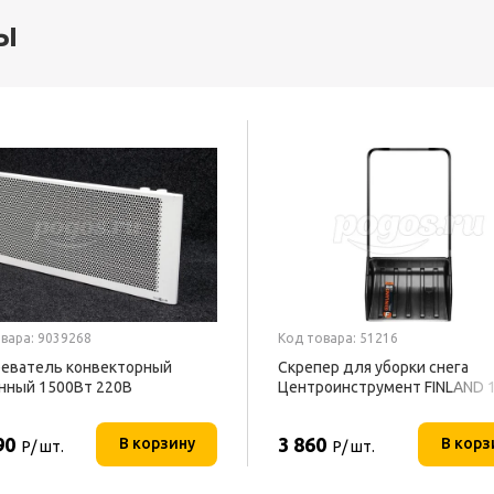
ы
вара: 9039268
Код товара: 51216
еватель конвекторный
Скрепер для уборки снега
нный 1500Вт 220В
Центроинструмент FINLAND 
ОФОН
90
3 860
В корзину
В корз
Р/ шт.
Р/ шт.