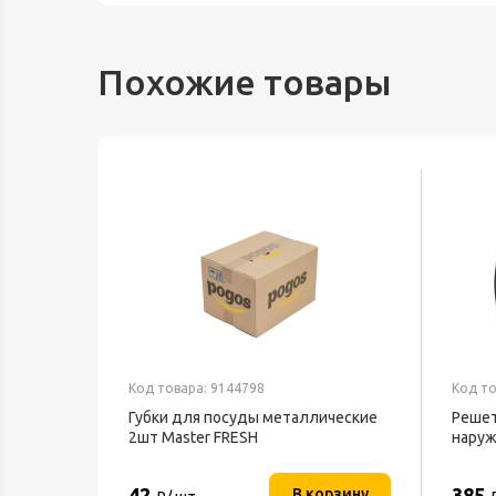
Похожие товары
Код товара: 9144798
Код то
Губки для посуды металлические
Решет
2шт Master FRESH
наруж
фланц
42
385
В корзину