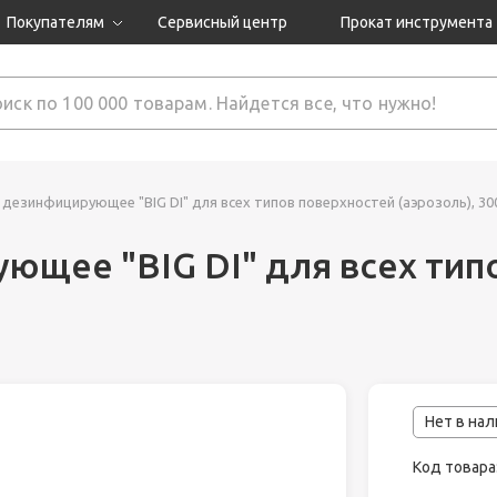
Покупателям
Сервисный центр
Прокат инструмента
Доставка и оплата
Как оформить заказ?
Обмен и возврат
 товары
Гарантия
дезинфицирующее "BIG DI" для всех типов поверхностей (аэрозоль), 30
ющее "BIG DI" для всех тип
нструмента
ляция
Нет в на
Код товара