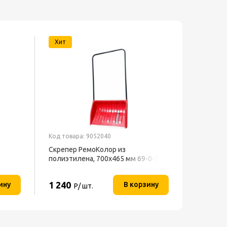
Хит
Код товара: 9052040
Код товар
Скрепер РемоКолор из
Перчатки
полиэтилена, 700x465 мм 69-0-700
1 240
65
ину
В корзину
Р/ шт.
Р/ па