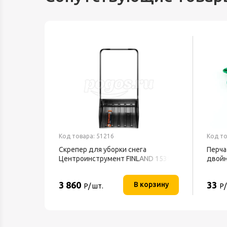
Код товара: 51216
Код то
Скрепер для уборки снега
Перча
Центроинструмент FINLAND 1539
двой
3 860
33
орзину
В корзину
Р/ шт.
Р/