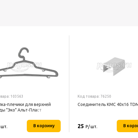
вара: 103563
Код товара: 76250
ка-плечики для верхней
Соединитель КМС 40x16 TD
ы "Эко" Альт-Пласт
25
В корзину
В корз
 шт.
Р/ шт.