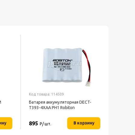
Код товара: 114509
M
Батарея аккумуляторная DECT-
T393-4XAA PH1 Robiton
895
ину
В корзину
Р/ шт.