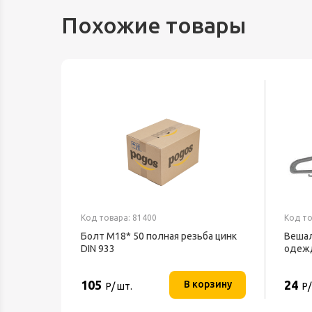
Похожие товары
Код товара: 81400
Код то
Болт М18* 50 полная резьба цинк
Вешал
DIN 933
одежд
105
24
В корзину
Р/ шт.
Р/