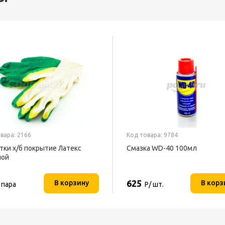
вара: 2166
Код товара: 9784
тки х/б покрытие Латекс
Смазка WD-40 100мл
ной
625
В корзину
В корз
 пара
Р/ шт.