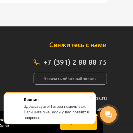
Свяжитесь с нами
+7 (391) 2 88 88 75
Заказать обратный звонок
info@pogos.ru
Ксения
Здравствуйте! Готова помочь вам.
Напишите мне, если у вас появятся
а сайта
вопросы.
кс.Метрика в соответствии
Принимаю
айлов