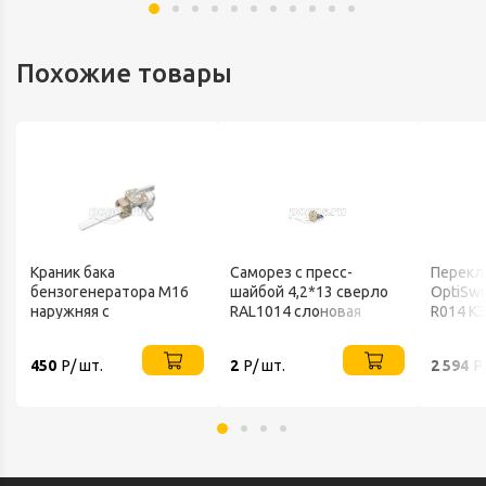
Похожие товары
Краник бака
Саморез с пресс-
Перекл
бензогенератора М16
шайбой 4,2*13 сверло
OptiSwi
наружняя с
RAL1014 слоновая
R014 К
отстойником AEZ
кость /1000/
450
Р/ шт.
2
Р/ шт.
2 594
Р