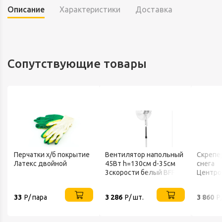
Описание
Характеристики
Доставка
Сопутствующие товары
Перчатки х/б покрытие
Вентилятор напольный
Скрепе
Латекс двойной
45Вт h=130см d-35см
снега
3скорости белый BFF-
Центро
802 BALLU
FINLAN
33
Р/ пара
3 286
Р/ шт.
3 860
Р