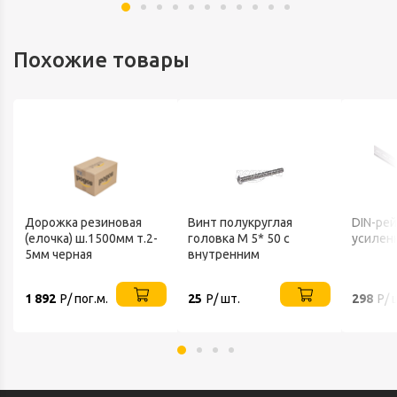
Похожие товары
Дорожка резиновая
Винт полукруглая
DIN-ре
(елочка) ш.1500мм т.2-
головка М 5* 50 с
усилен
5мм черная
внутренним
шестигранников нерж
А2 ИСО 7380-1
1 892
Р/ пог.м.
25
Р/ шт.
298
Р/ 