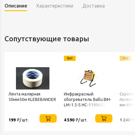
Описание
Характеристики
Доставка
Сопутствующие товары
Хит
Хит
Лента малярная
Инфракрасный
Скрепе
50мм50м KLEBEBANDER
обогреватель Ballu BIH-
полиэт
LM-1.5-S НС-1199093
мм 69-
199
Р/ шт.
4 590
Р/ шт.
1 240
Р