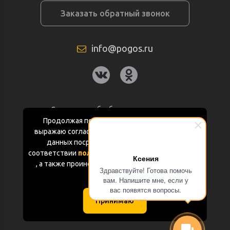
Заказать обратный звонок
info@pogos.ru
Согласие на обработку персональных
данных
Продолжая пользоваться данным сайтом
выражаю согласие на обработку персональных
Политика конфиденциальности
данных посредством Яндекс.Метрика в
соответствии
политикой конфиденциальности
Ксения
Документация
, а также проинформирован об использовании
Здравствуйте! Готова помочь
Cookie-файлов
вам. Напишите мне, если у
Карта сайта
вас появятся вопросы.
Принимаю
(с) «POGOS.ru» 2010-2026 (ИП Чивчян М.Р.)