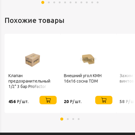
Похожие товары
Клапан
Внешний угол КМН
Зажим 
предохранительный
16х16 сосна TDM
винтово
1/2" 3 бар ProFactor
456
Р/ шт.
20
Р/ шт.
58
Р/ ш