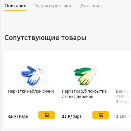
Описание
Характеристики
Доставка
Сопутствующие товары
Перчатки нейлон синий
Перчатки х/б покрытие
Вентил
Латекс двойной
45Вт h
3скоро
802 BA
65
Р/ пара
33
Р/ пара
3 286
Р