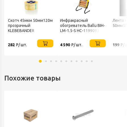
Скотч 45мкм 50мм120м
Инфракрасный
Лента 
прозрачный
обогреватель Ballu BIH-
50мм50
KLEBEBANDER
LM-1.5-S НС-1199093
282
Р/ шт.
4 590
Р/ шт.
199
Р/ 
Похожие товары