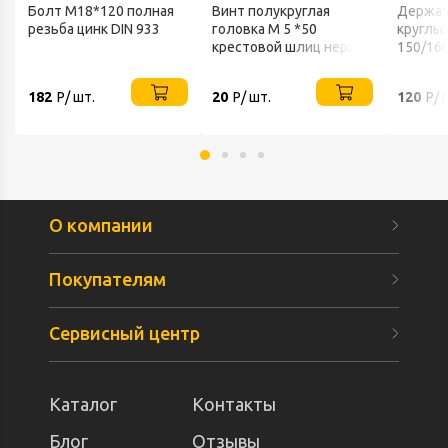
Болт М18*120 полная
Винт полукруглая
Держат
резьба цинк DIN 933
головка М 5 *50
круглых
крестовой шлиц нерж
150/16
А2 DIN 7985
182
Р/ шт.
20
Р/ шт.
120
Р/ 
О компании
Покупателям
Сервисный центр
Каталог
Контакты
Блог
Отзывы