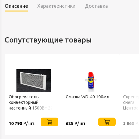
Описание
Характеристики
Доставка
Сопутствующие товары
Обогреватель
Смазка WD-40 100мл
Скрепе
конвекторный
снега
настенный 1500Вт 220В
Центро
ТЕПЛОФОН
FINLAN
10 790
Р/ шт.
625
Р/ шт.
3 860
Р