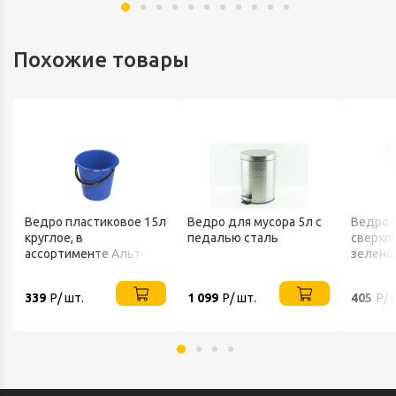
Похожие товары
Ведро пластиковое 15л
Ведро для мусора 5л с
Ведро 
круглое, в
педалью сталь
сверхп
ассортименте Альт-
зелено
Пласт
339
Р/ шт.
1 099
Р/ шт.
405
Р/ 