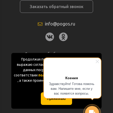
Заказать обратный звонок
info@pogos.ru
Согласие на обработку персональных
данных
Продолжая пользоваться данным сайтом
выражаю согласие на обработку персональных
Политика конфиденциальности
данных посредством Яндекс.Метрика в
соответствии
политикой конфиденциальности
Ксения
Документация
, а также проинформирован об использовании
Здравствуйте! Готова помочь
Cookie-файлов
вам. Напишите мне, если у
Карта сайта
вас появятся вопросы.
Принимаю
(с) «POGOS.ru» 2010-2026 (ИП Чивчян М.Р.)