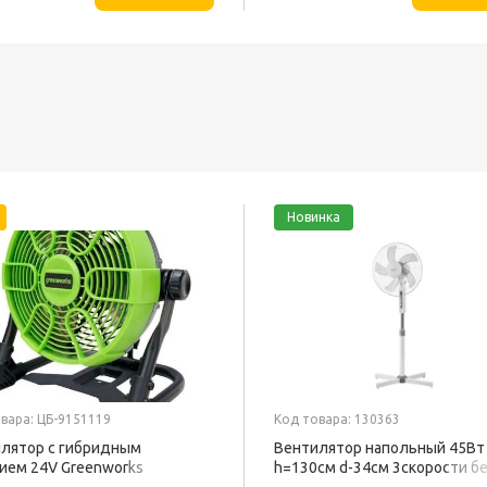
Новинка
вара: ЦБ-9151119
Код товара: 130363
лятор с гибридным
Вентилятор напольный 45Вт
ием 24V Greenworks
h=130см d-34см 3скорости б
BFF-801 BALLU