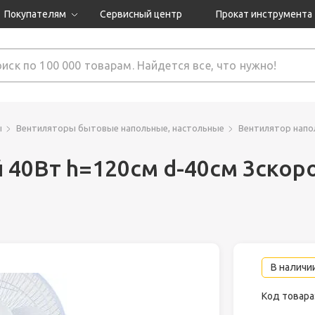
Покупателям
Сервисный центр
Прокат инструмента
Доставка и оплата
Как оформить заказ?
Обмен и возврат
 товары
Гарантия
ы
Вентиляторы бытовые напольные, настольные
Вентилятор напо
 40Вт h=120см d-40см 3скор
нструмента
ляция
В наличии
Код товара