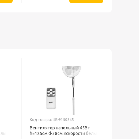
Код товара: ЦБ-9150845
Вентилятор напольный 45Вт
елый
h=125см d-38см 3скорости белый
BFF-801 BALLU