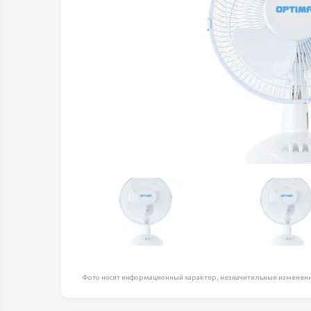
Оборудование д
высоте
Пневматика, Ги
Промышленная 
Распродажа
Расходные мате
оснастка
Сантехника
Скобяные издел
Такелаж
Товары для дома
Электротовары
Фото носят информационный характер, незначительные изменени