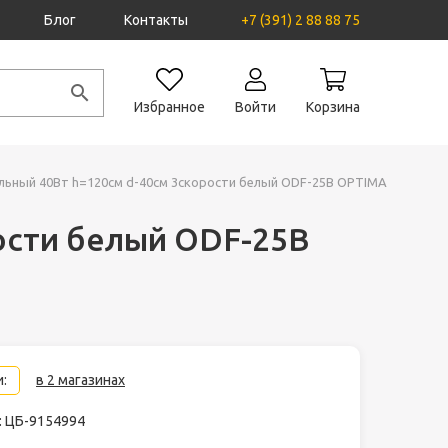
Блог
Контакты
+7 (391) 2 88 88 75
Избранное
Войти
Корзина
льный 40Вт h=120см d-40см 3скорости белый ODF-25B OPTIMA
ости белый ODF-25B
:
в 2 магазинах
: ЦБ-9154994