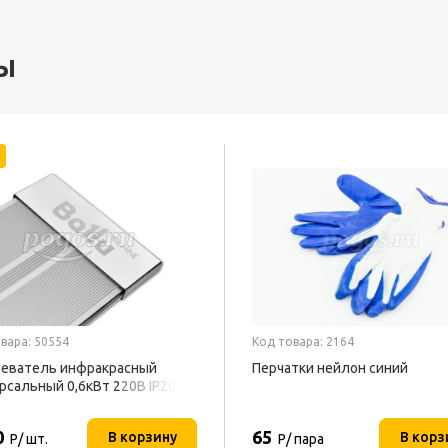
ы
вара: 50554
Код товара: 2164
еватель инфракрасный
Перчатки нейлон синий
рсальный 0,6кВт 220В IP20
U
0
65
В корзину
В корз
Р/ шт.
Р/ пара