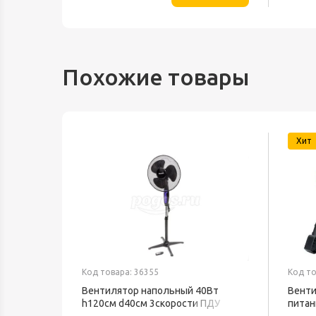
Похожие товары
Хит
Код товара: 36355
Код то
Вентилятор напольный 40Вт
Венти
h120см d40см 3скорости ПДУ
питан
черный WSF-42BRC WILLMARK