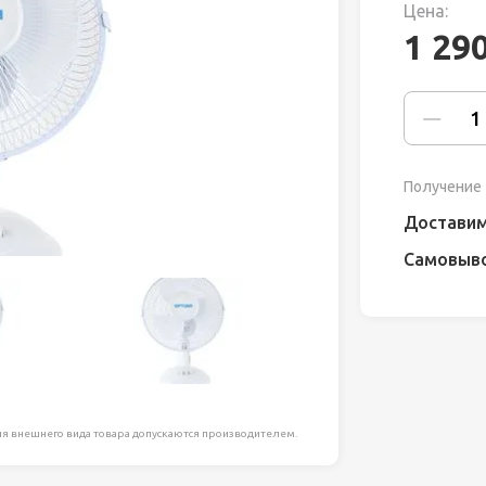
Цена:
ля работ на
1 29
дравлика
химия
риалы и
Получение 
Доставим
Самовыв
ия
, сада, отдыха
я внешнего вида товара допускаются производителем.