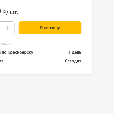
0
Р/ шт.
В корзину
товара
 по Красноярску
1 день
оз
Сегодня