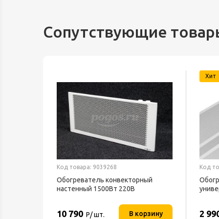
Сопутствующие товар
Хит
Код товара: 9039268
Код то
Обогреватель конвекторный
Обогр
69-0-700
настенный 1500Вт 220В
униве
ТЕПЛОФОН
BALL
10 790
2 99
орзину
В корзину
Р/ шт.