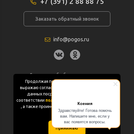
+7 (391) 2 88 88 75
Заказать обратный звонок
info@pogos.ru
Согласие на обработку персональных
данных
Продолжая пользоваться данным сайтом
выражаю согласие на обработку персональных
Политика конфиденциальности
данных посредством Яндекс.Метрика в
соответствии
политикой конфиденциальности
Ксения
Документация
, а также проинформирован об использовании
Здравствуйте! Готова помочь
Cookie-файлов
вам. Напишите мне, если у
Карта сайта
вас появятся вопросы.
Принимаю