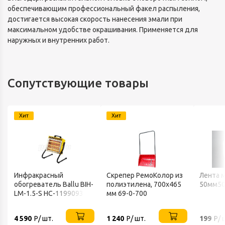
обеспечивающим профессиональный факел распыления,
достигается высокая скорость нанесения эмали при
максимальном удобстве окрашивания. Применяется для
наружных и внутренних работ.
Сопутствующие товары
Хит
Хит
Инфракрасный
Скрепер РемоКолор из
Лента 
обогреватель Ballu BIH-
полиэтилена, 700x465
50мм50
LM-1.5-S НС-1199093
мм 69-0-700
4 590
Р/ шт.
1 240
Р/ шт.
199
Р/ 