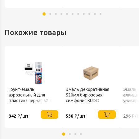
Похожие товары
Грунт-эмаль
Эмаль декоративная
Эмаль 
аэрозольный для
520мл бирюзовая
алкидн
пластика черная 520мл
симфония KUDO
универ
KUDO
342
Р/ шт.
538
Р/ шт.
296
Р/ 