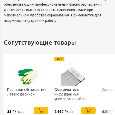
обеспечивающим профессиональный факел распыления,
достигается высокая скорость нанесения эмали при
максимальном удобстве окрашивания. Применяется для
наружных и внутренних работ.
Сопутствующие товары
Хит
Перчатки х/б покрытие
Обогреватель
Смазка
Латекс двойной
инфракрасный
универсальный 0,6кВт
220В IP20 BALLU
33
Р/ пара
2 990
Р/ шт.
625
Р/ 