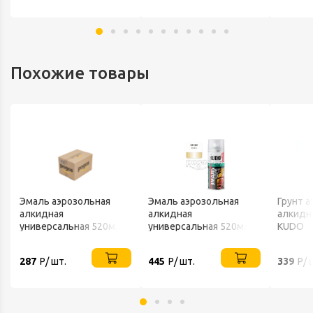
Похожие товары
Эмаль аэрозольная
Эмаль аэрозольная
Грунт 
алкидная
алкидная
алкидн
универсальная 520мл
универсальная 520мл
KUDO
RAL 7026 глубоко-серая
золото металлик KUDO
KUDO
287
Р/ шт.
445
Р/ шт.
339
Р/ 