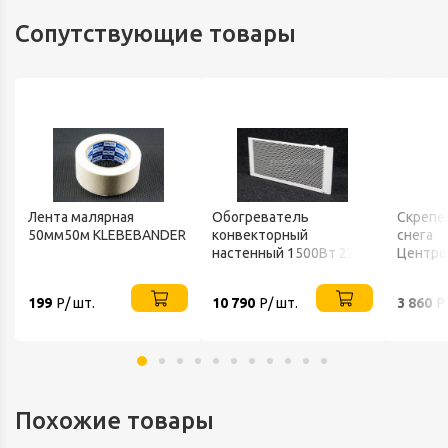
Сопутствующие товары
Лента малярная
Обогреватель
Скрепе
50мм50м KLEBEBANDER
конвекторный
снега
настенный 1500Вт 220В
Центро
ТЕПЛОФОН
FINLAN
199
Р/ шт.
10 790
Р/ шт.
3 860
Р
Похожие товары