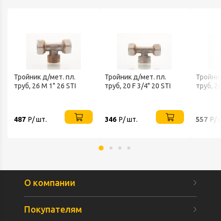
Тройник д/мет. пл.
Тройник д/мет. пл.
Тройник
труб, 26 M 1" 26 STI
труб, 20 F 3/4" 20 STI
труб, 26
487
Р/ шт.
346
Р/ шт.
557
Р/ 
О компании
Покупателям