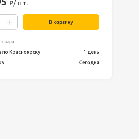
95
Р/ шт.
В корзину
товара
 по Красноярску
1 день
оз
Сегодня