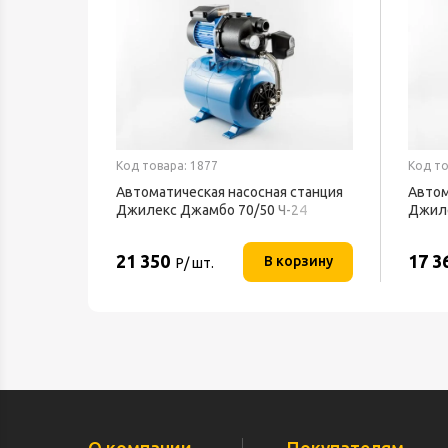
Код товара: 1877
Код то
Автоматическая насосная станция
Автом
Джилекс Джамбо 70/50 Ч-24
Джиле
21 350
17 3
В корзину
Р/ шт.