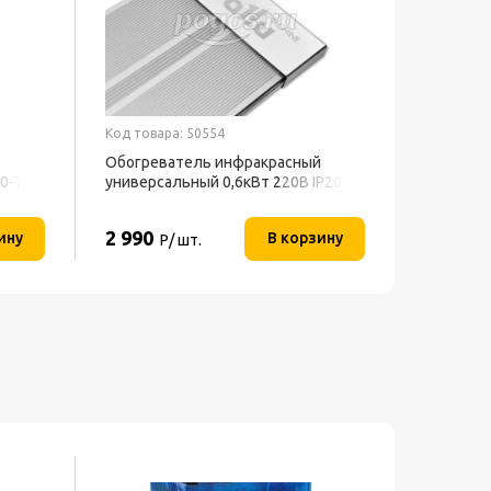
Код товара: 50554
Код товар
Обогреватель инфракрасный
Перчатки
-0-700
универсальный 0,6кВт 220В IP20
BALLU
2 990
65
ину
В корзину
Р/ шт.
Р/ па