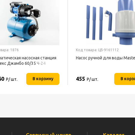
вара: 1876
Код товара: ЦБ-9161112
атическая насосная станция
Насос ручной для воды Maste
кс Джамбо 60/35 Ч-24
60
455
В корзину
В корз
Р/ шт.
Р/ шт.