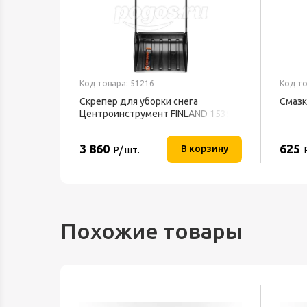
Код товара: 51216
Код то
текс
Скрепер для уборки снега
Смазк
Центроинструмент FINLAND 1539
3 860
625
орзину
В корзину
Р/ шт.
Похожие товары