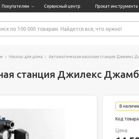
Покупателям
Сервисный центр
Прокат инструмента
Доставка и оплата
Как оформить заказ?
Обмен и возврат
 товары
Гарантия
ие
Насосы для дома
Автоматическая насосная станция Джилекс Д
ная станция Джилекс Джамбо
нструмента
ляция
В наличии
Код товара
Цена: