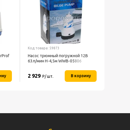
Код товара: 59873
rProf
Насос трюмный погружной 12В
63л/мин H-4,5м WWB-05806
VODOTOK
2 929
ину
В корзину
Р/ шт.