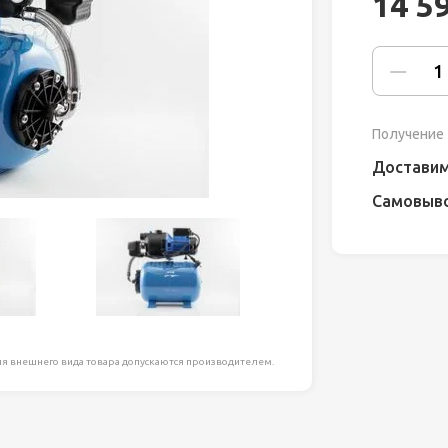
14 5
ля работ на
дравлика
химия
Получение 
риалы и
Доставим
Самовыв
ия
, сада, отдыха
я внешнего вида товара допускаются производителем.