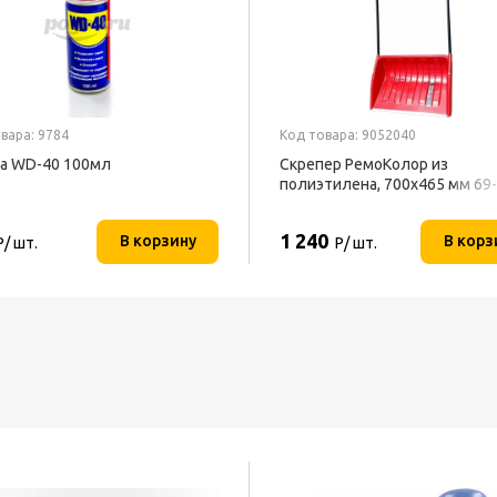
вара: 9784
Код товара: 9052040
а WD-40 100мл
Скрепер РемоКолор из
полиэтилена, 700x465 мм 69
1 240
В корзину
В корз
Р/ шт.
Р/ шт.