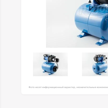
Оборудование д
высоте
Пневматика, Ги
Промышленная 
Распродажа
Расходные мате
оснастка
Сантехника
Скобяные издел
Такелаж
Товары для дома
Электротовары
Фото носят информационный характер, незначительные изменени