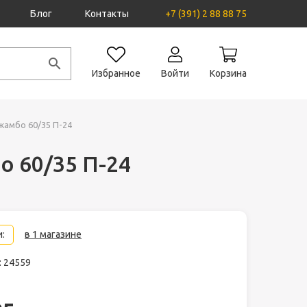
Блог
Контакты
+7 (391) 2 88 88 75
Избранное
Войти
Корзина
жамбо 60/35 П-24
 60/35 П-24
:
в 1 магазине
: 24559