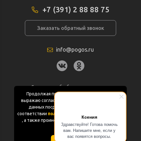
+7 (391) 2 88 88 75
Заказать обратный звонок
info@pogos.ru
Согласие на обработку персональных
данных
Продолжая пользоваться данным сайтом
выражаю согласие на обработку персональных
Политика конфиденциальности
данных посредством Яндекс.Метрика в
соответствии
политикой конфиденциальности
Ксения
Документация
, а также проинформирован об использовании
Здравствуйте! Готова помочь
Cookie-файлов
вам. Напишите мне, если у
Карта сайта
вас появятся вопросы.