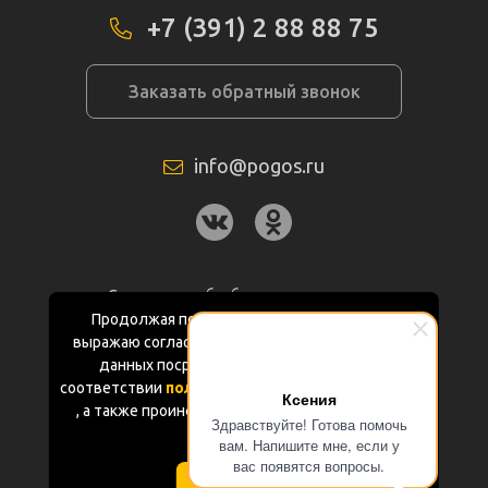
+7 (391) 2 88 88 75
Заказать обратный звонок
info@pogos.ru
Согласие на обработку персональных
данных
Продолжая пользоваться данным сайтом
выражаю согласие на обработку персональных
Политика конфиденциальности
данных посредством Яндекс.Метрика в
соответствии
политикой конфиденциальности
Ксения
Документация
, а также проинформирован об использовании
Здравствуйте! Готова помочь
Cookie-файлов
вам. Напишите мне, если у
Карта сайта
вас появятся вопросы.