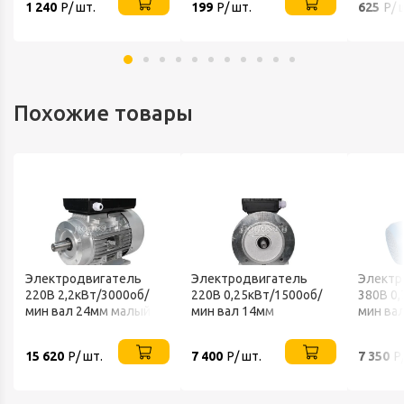
1 240
Р/ шт.
199
Р/ шт.
625
Р/ 
Похожие товары
Электродвигатель
Электродвигатель
Электр
220В 2,2кВт/3000об/
220В 0,25кВт/1500об/
380В 0,
мин вал 24мм малый
мин вал 14мм
мин ва
фланец 2181/B34 АИСЕ
фланцевый 2081/B35
фланце
VEMPER
АИСЕ VEMPER
VEMPE
15 620
Р/ шт.
7 400
Р/ шт.
7 350
Р