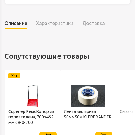
Описание
Характеристики
Доставка
Сопутствующие товары
Хит
Скрепер РемоКолор из
Лента малярная
Смазка
полиэтилена, 700x465
50мм50м KLEBEBANDER
В
мм 69-0-700