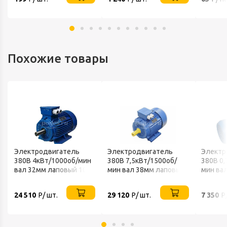
Похожие товары
Электродвигатель
Электродвигатель
Электр
380В 4кВт/1000об/мин
380В 7,5кВт/1500об/
380В 0,
вал 32мм лаповый 1081
мин вал 38мм лаповый
мин ва
VEMPER
1081 VEMPER
фланце
VEMPE
24 510
Р/ шт.
29 120
Р/ шт.
7 350
Р