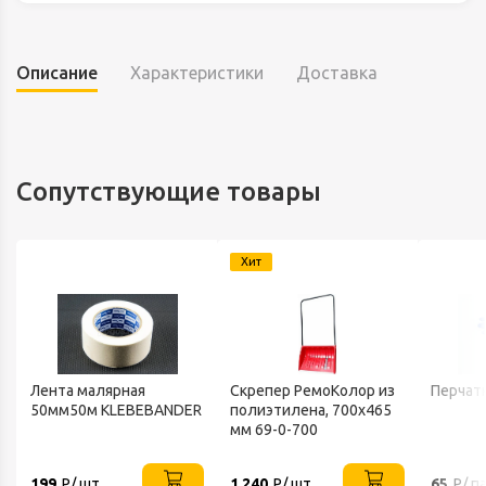
Описание
Характеристики
Доставка
Сопутствующие товары
Хит
Лента малярная
Скрепер РемоКолор из
Перчат
50мм50м KLEBEBANDER
полиэтилена, 700x465
мм 69-0-700
199
Р/ шт.
1 240
Р/ шт.
65
Р/ п