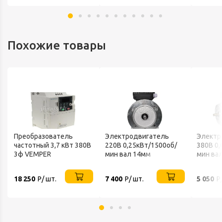
Похожие товары
Преобразователь
Электродвигатель
Электр
частотный 3,7 кВт 380В
220В 0,25кВт/1500об/
380В 0,
3ф VEMPER
мин вал 14мм
мин ва
фланцевый 2081/B35
фланец
АИСЕ VEMPER
VEMPE
18 250
Р/ шт.
7 400
Р/ шт.
5 050
Р