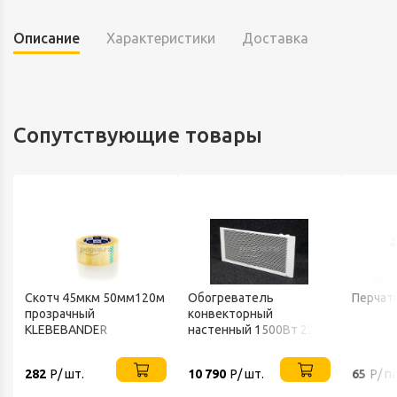
Описание
Характеристики
Доставка
Сопутствующие товары
Скотч 45мкм 50мм120м
Обогреватель
Перчат
прозрачный
конвекторный
KLEBEBANDER
настенный 1500Вт 220В
ТЕПЛОФОН
282
Р/ шт.
10 790
Р/ шт.
65
Р/ п