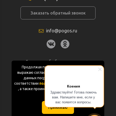
Заказать обратный звонок
info@pogos.ru
Согласие на обработку персональных
данных
Продолжая пользоваться данным сайтом
выражаю согласие на обработку персональных
Политика конфиденциальности
данных посредством Яндекс.Метрика в
соответствии
политикой конфиденциальности
Ксения
Документация
, а также проинформирован об использовании
Здравствуйте! Готова помочь
Cookie-файлов
вам. Напишите мне, если у
Карта сайта
вас появятся вопросы.
Принимаю
(с) «POGOS.ru» 2010-2026 (ИП Чивчян М.Р.)