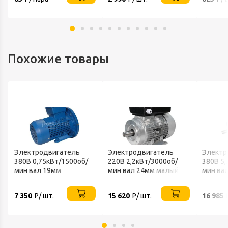
Похожие товары
Электродвигатель
Электродвигатель
Электр
380В 0,75кВт/1500об/
220В 2,2кВт/3000об/
380В 5,
мин вал 19мм
мин вал 24мм малый
мин ва
фланцевый 2081
фланец 2181/B34 АИСЕ
1081 V
VEMPER
VEMPER
7 350
Р/ шт.
15 620
Р/ шт.
16 985