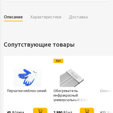
Описание
Характеристики
Доставка
Сопутствующие товары
Хит
Перчатки нейлон синий
Обогреватель
Смазка
инфракрасный
универсальный 0,6кВт
220В IP20 BALLU
65
Р/ пара
2 990
Р/ шт.
625
Р/ 