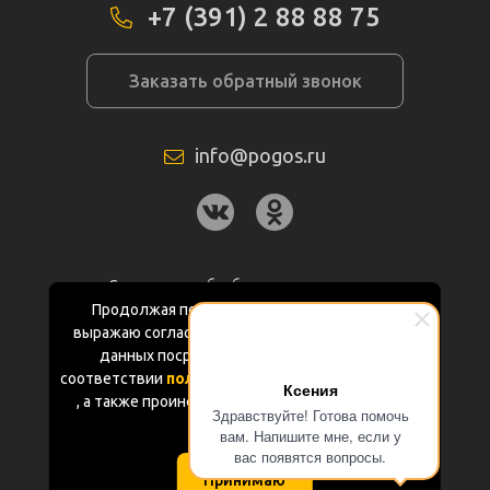
+7 (391) 2 88 88 75
Заказать обратный звонок
info@pogos.ru
Согласие на обработку персональных
данных
Продолжая пользоваться данным сайтом
выражаю согласие на обработку персональных
Политика конфиденциальности
данных посредством Яндекс.Метрика в
соответствии
политикой конфиденциальности
Ксения
Документация
, а также проинформирован об использовании
Здравствуйте! Готова помочь
Cookie-файлов
вам. Напишите мне, если у
Карта сайта
вас появятся вопросы.
Принимаю