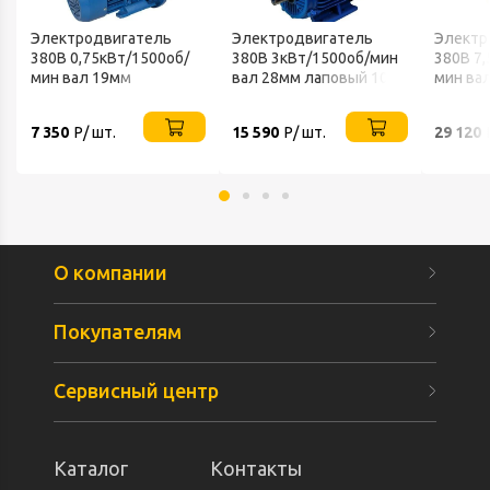
Электродвигатель
Электродвигатель
Электр
380В 0,75кВт/1500об/
380В 3кВт/1500об/мин
380В 7,
мин вал 19мм
вал 28мм лаповый 1081
мин ва
фланцевый 2081
VEMPER
1081 V
VEMPER
7 350
Р/ шт.
15 590
Р/ шт.
29 120
О компании
Покупателям
Сервисный центр
Каталог
Контакты