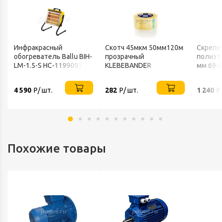
Инфракрасный
Скотч 45мкм 50мм120м
Скрепе
обогреватель Ballu BIH-
прозрачный
полиэт
LM-1.5-S НС-1199093
KLEBEBANDER
мм 69-
4 590
Р/ шт.
282
Р/ шт.
1 240
Р
Похожие товары