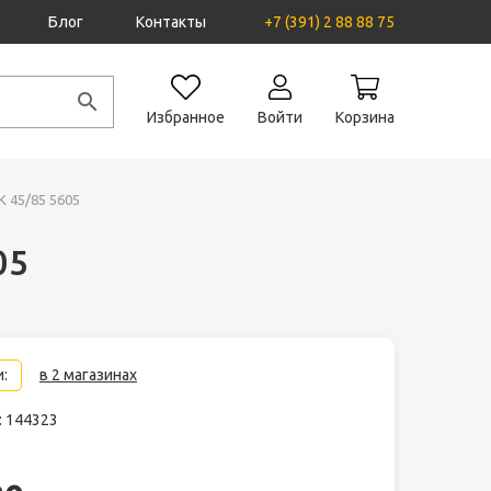
Блог
Контакты
+7 (391) 2 88 88 75
Избранное
Войти
Корзина
 45/85 5605
05
:
в 2 магазинах
: 144323