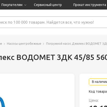
Покупателям
Сервисный центр
Прокат инструмента
Доставка и оплата
Как оформить заказ?
Обмен и возврат
 товары
Гарантия
ие
Насосы центробежные
Погружной насос Джилекс ВОДОМЕТ 3ДК
лекс ВОДОМЕТ 3ДК 45/85 56
нструмента
ляция
В наличии
Код товара
Цена: