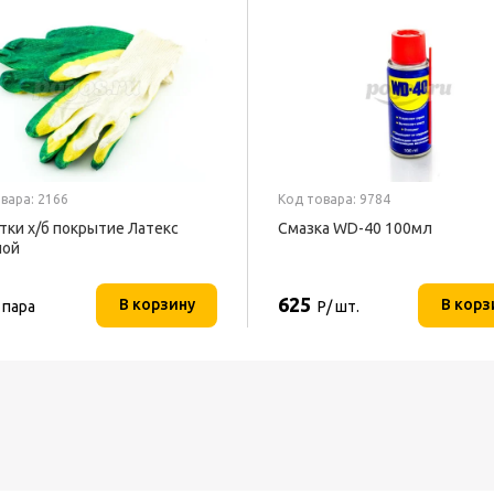
вара: 2166
Код товара: 9784
тки х/б покрытие Латекс
Смазка WD-40 100мл
ной
625
В корзину
В корз
 пара
Р/ шт.