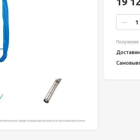
19 1
ля работ на
дравлика
химия
Получение 
риалы и
Доставим
Самовыв
ия
, сада, отдыха
я внешнего вида товара допускаются производителем.