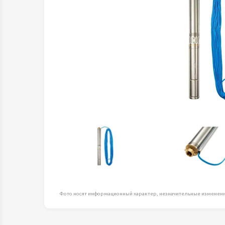
Оборудование д
высоте
Пневматика, Ги
Промышленная 
Распродажа
Расходные мате
оснастка
Сантехника
Скобяные издел
Такелаж
Товары для дома
Электротовары
Фото носят информационный характер, незначительные изменени