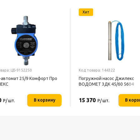
Хит
вара: ЦБ-9152250
Код товара: 144322
-автомат 25/9 Комфорт Про
Погружной насос Джилекс
ЕКС
ВОДОМЕТ 3ДК 45/60 5604
0
15 370
В корзину
В корз
Р/ шт.
Р/ шт.