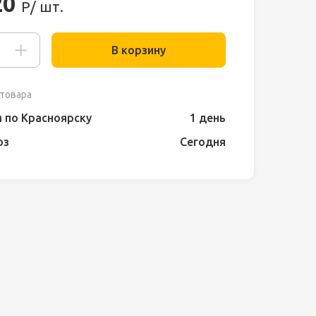
20
Р/ шт.
В корзину
товара
 по Красноярску
1 день
оз
Сегодня