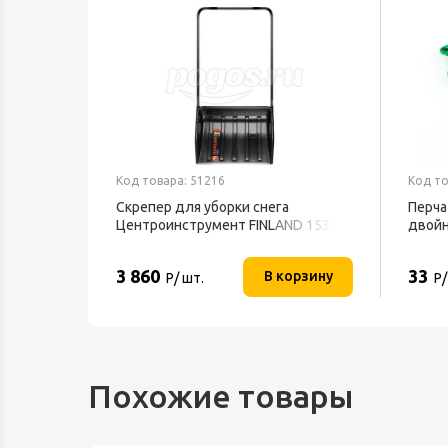
Код товара: 51216
Код то
ный
Скрепер для уборки снега
Перча
Центроинструмент FINLAND 1539
двой
3 860
33
орзину
В корзину
Р/ шт.
Р/
Похожие товары