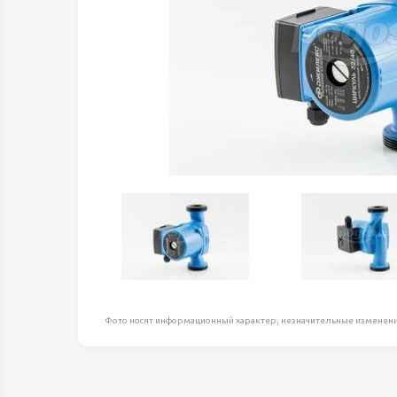
Оборудование д
высоте
Пневматика, Ги
Промышленная 
Распродажа
Расходные мате
оснастка
Сантехника
Скобяные издел
Такелаж
Товары для дома
Электротовары
Фото носят информационный характер, незначительные изменени