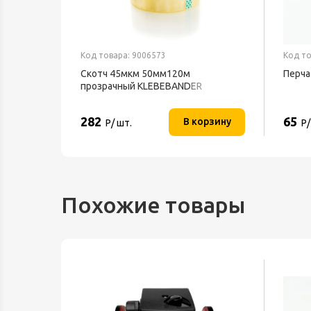
Код товара: 9006573
Код то
ный
Скотч 45мкм 50мм120м
Перча
В IP20
прозрачный KLEBEBANDER
282
65
орзину
В корзину
Р/ шт.
Р/
Похожие товары