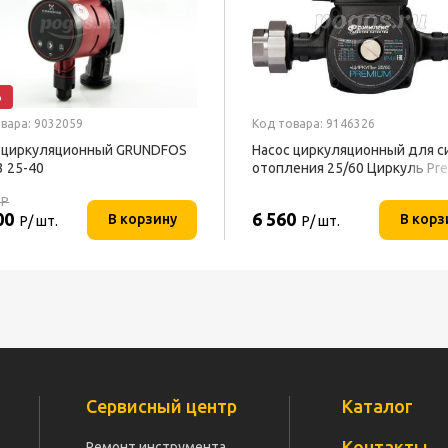
%
вара: 9032059
Код товара: 9146326
 циркуляционный GRUNDFOS
Насос циркуляционный для с
3 25-40
отопления 25/60 Циркуль Pr
ДЖИЛЕКС
0
Р
00
6 560
В корзину
В корз
Р/ шт.
Р/ шт.
Сервисный центр
Каталог
Контакты
Ремонт инструмента