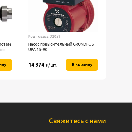
Код товара: 32051
истем
Насос повысительный GRUNDFOS
emium
UPA 15-90
14 374
ину
В корзину
Р/ шт.
Свяжитесь с нами