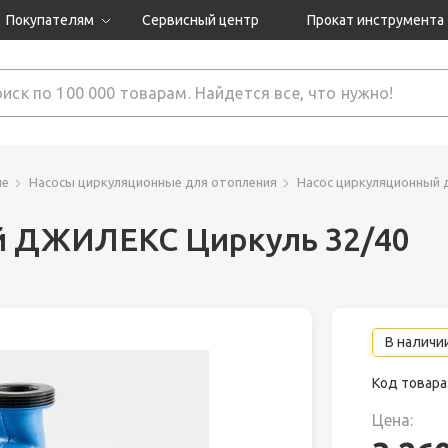
Покупателям
Сервисный центр
Прокат инструмента
Доставка и оплата
Как оформить заказ?
Обмен и возврат
 товары
Гарантия
ие
Насосы циркуляционные для отопления
Насос циркуляционный 
й ДЖИЛЕКС Циркуль 32/40
нструмента
ляция
В наличии
Код товара
Цена: