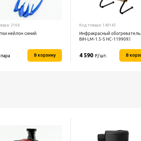
вара: 2164
Код товара: 140145
тки нейлон синий
Инфракрасный обогреватель 
BIH-LM-1.5-S НС-1199093
4 590
В корзину
В корз
 пара
Р/ шт.