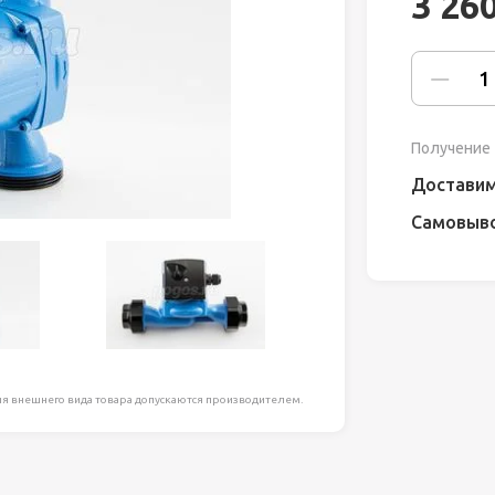
3 26
ля работ на
дравлика
химия
Получение 
риалы и
Доставим
Самовыв
ия
, сада, отдыха
я внешнего вида товара допускаются производителем.