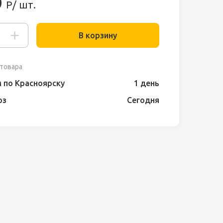
0
Р/ шт.
В корзину
товара
 по Красноярску
1 день
оз
Сегодня