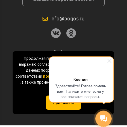
info@pogos.ru
Согласие на обработку персональных
данных
Продолжая пользоваться данным сайтом
выражаю согласие на обработку персональных
Политика конфиденциальности
данных посредством Яндекс.Метрика в
соответствии
политикой конфиденциальности
Ксения
Документация
, а также проинформирован об использовании
Здравствуйте! Готова помочь
Cookie-файлов
вам. Напишите мне, если у
Карта сайта
вас появятся вопросы.
Принимаю
(с) «POGOS.ru» 2010-2026 (ИП Чивчян М.Р.)