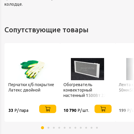
колодце.
Сопутствующие товары
Перчатки х/б покрытие
Обогреватель
Лента 
Латекс двойной
конвекторный
50мм50
настенный 1500Вт 220В
ТЕПЛОФОН
33
Р/ пара
10 790
Р/ шт.
199
Р/ 