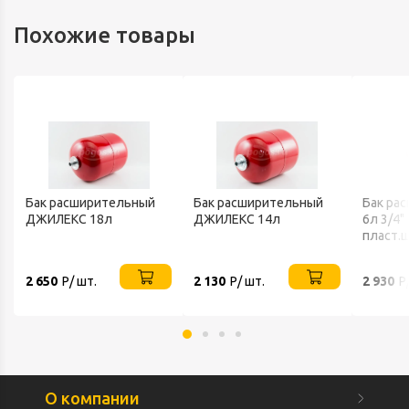
Похожие товары
Бак расширительный
Бак расширительный
Бак ра
ДЖИЛЕКС 18л
ДЖИЛЕКС 14л
6л 3/4"
пласт.
ДЖИЛЕ
2 650
Р/ шт.
2 130
Р/ шт.
2 930
Р
О компании